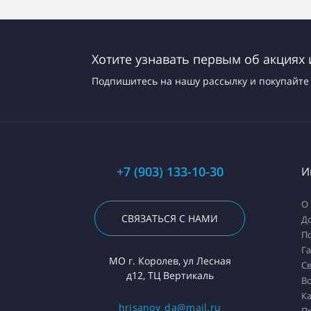
Хотите узнавать первым об акциях 
Подпишитесь на нашу рассылку и покупайте 
+7 (903) 133-10-30
И
О
СВЯЗАТЬСЯ С НАМИ
До
П
Г
МО г. Королев, ул Лесная
Св
д12, ТЦ Вертикаль
Во
Ка
hrisanov_da@mail.ru
П