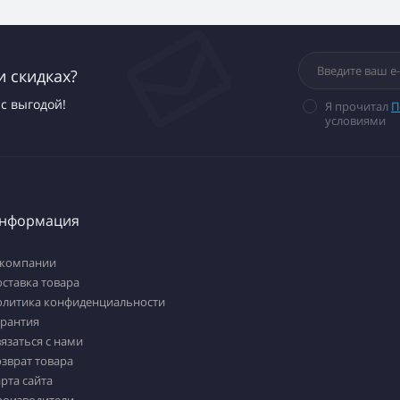
и скидках?
с выгодой!
Я прочитал
П
условиями
нформация
 компании
ставка товара
олитика конфиденциальности
арантия
язаться с нами
зврат товара
рта сайта
роизводители