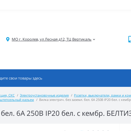
МО г. Королев, ул Лесная д12, ТЦ Вертикаль
кция, СКС
Электроустановочные изделия
Розетки, выключатели, рамки и к
, штепсельный разъем
Вилка электрич. без заземл. бел. 6А 250В IP20 бел. с кемб
 бел. 6А 250В IP20 бел. с кембр. БЕЛТИ