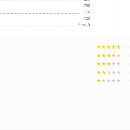
250
16 А
IP20
белый