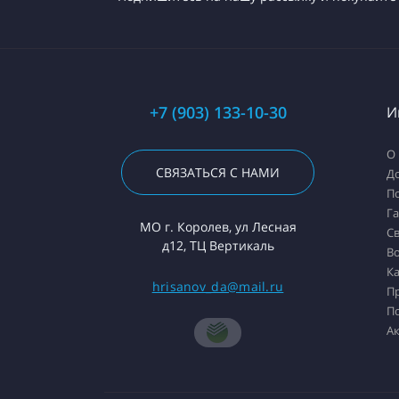
+7 (903) 133-10-30
И
О
СВЯЗАТЬСЯ С НАМИ
До
П
Г
МО г. Королев, ул Лесная
Св
д12, ТЦ Вертикаль
Во
Ка
hrisanov_da@mail.ru
П
П
А