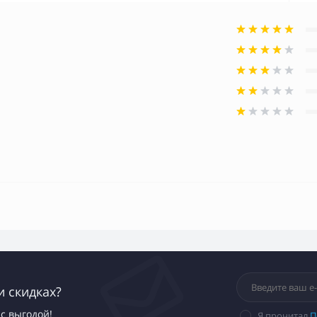
и скидках?
с выгодой!
Я прочитал
П