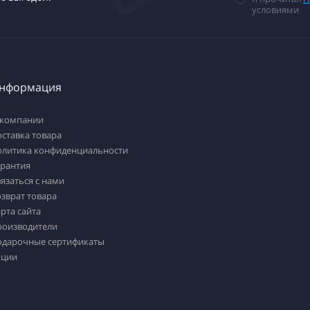
условиями
нформация
 компании
ставка товара
олитика конфиденциальности
арантия
язаться с нами
зврат товара
рта сайта
роизводители
одарочные сертификаты
кции