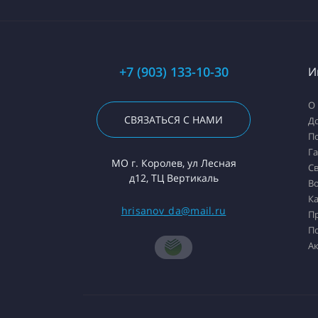
+7 (903) 133-10-30
И
О
СВЯЗАТЬСЯ С НАМИ
До
П
Г
МО г. Королев, ул Лесная
Св
д12, ТЦ Вертикаль
Во
Ка
hrisanov_da@mail.ru
П
П
А