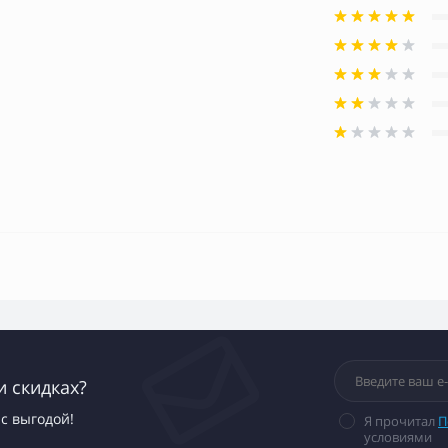
и скидках?
с выгодой!
Я прочитал
П
условиями