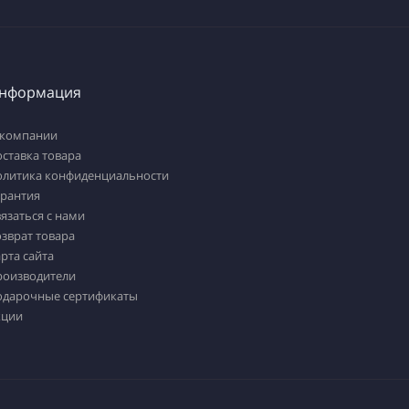
нформация
 компании
ставка товара
олитика конфиденциальности
арантия
язаться с нами
зврат товара
рта сайта
роизводители
одарочные сертификаты
кции