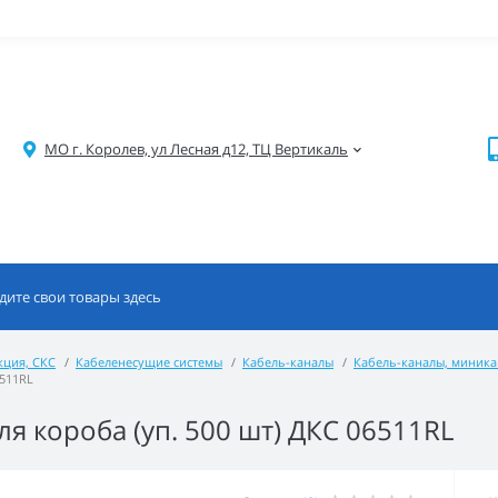
МО г. Королев, ул Лесная д12, ТЦ Вертикаль
кция, СКС
Кабеленесущие системы
Кабель-каналы
Кабель-каналы, миник
6511RL
ля короба (уп. 500 шт) ДКС 06511RL