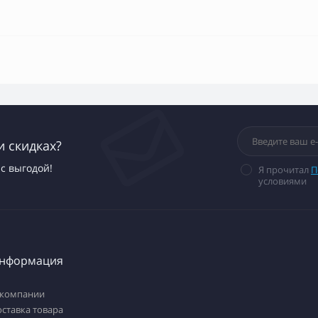
и скидках?
с выгодой!
Я прочитал
П
условиями
нформация
 компании
ставка товара