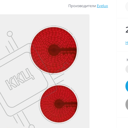
Производители
Evelux
Н