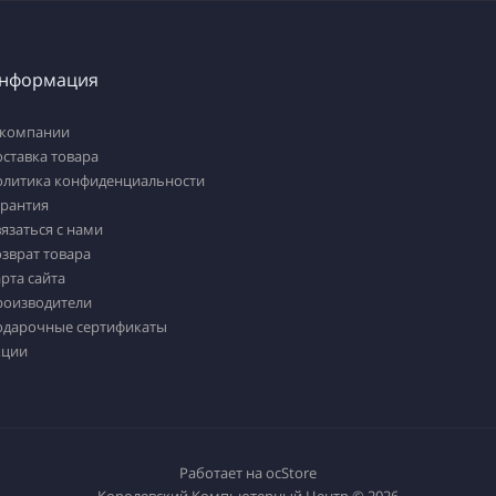
нформация
 компании
ставка товара
олитика конфиденциальности
арантия
язаться с нами
зврат товара
рта сайта
роизводители
одарочные сертификаты
кции
Работает на
ocStore