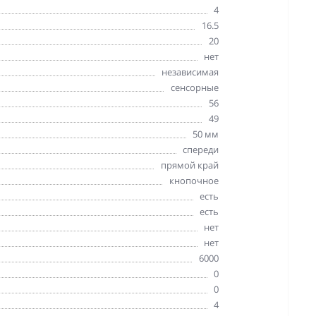
4
16.5
20
нет
независимая
сенсорные
56
49
50 мм
спереди
прямой край
кнопочное
есть
есть
нет
нет
6000
0
0
4