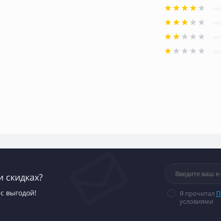
и скидках?
с выгодой!
Я прочитал
П
условиями