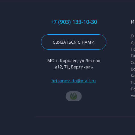
+7 (903) 133-10-30
И
О
СВЯЗАТЬСЯ С НАМИ
До
П
Г
МО г. Королев, ул Лесная
Св
д12, ТЦ Вертикаль
Во
Ка
hrisanov_da@mail.ru
П
П
А