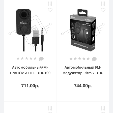
АвтомобильныйFM-
Автомобильный FM-
ТРАНСМИТТЕР BTR-100
модулятор Ritmix BTR-
80001126 RITMIX
200 черный BT USB
(80002461)
711.00р.
744.00р.