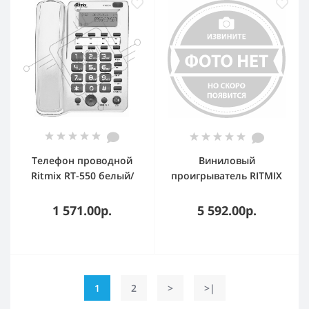
Телефон проводной
Виниловый
Ritmix RT-550 белый/
проигрыватель RITMIX
серый
LP-160B
1 571.00р.
5 592.00р.
1
2
>
>|