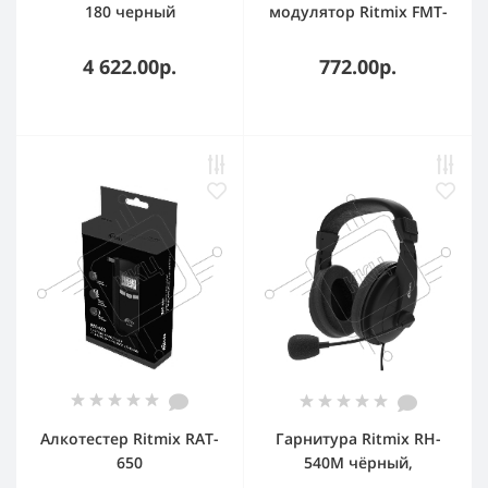
180 черный
модулятор Ritmix FMT-
A707 черный MicroSD
BT USB
4 622.00р.
772.00р.
Алкотестер Ritmix RAT-
Гарнитура Ritmix RH-
650
540M чёрный,
электрохимический
проводная, USB