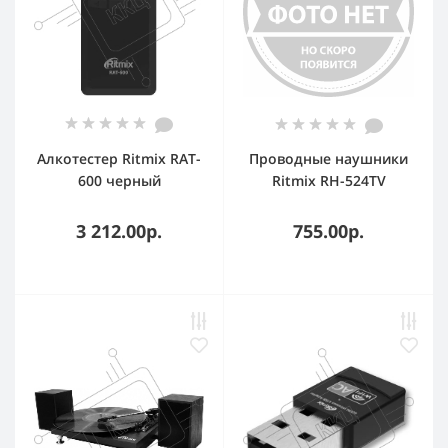
Алкотестер Ritmix RAT-
Проводные наушники
600 черный
Ritmix RH-524TV
черный,
полноразмерные, Jack
3 212.00р.
755.00р.
3.5 мм