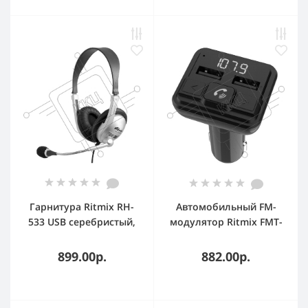
Гарнитура Ritmix RH-
Автомобильный FM-
533 USB серебристый,
модулятор Ritmix FMT-
проводная, USB
A880 черный MicroSD
BT USB (80001662)
899.00р.
882.00р.