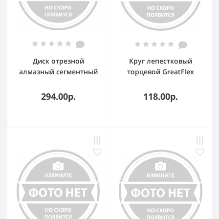
Диск отрезной
Круг лепестковый
алмазный сегментный
торцевой GreatFlex
GreatFlex Light, 125 x
Light (72 лепестка): 125
1.9 x 7.0 x 22.2 мм
х 22,2 мм, P40
294.00р.
118.00р.