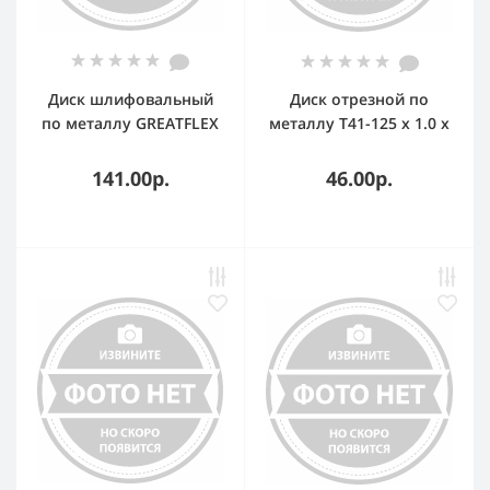
Диск шлифовальный
Диск отрезной по
по металлу GREATFLEX
металлу T41-125 х 1.0 х
Т27-125 х 6.0 х 22 мм,
22.2 мм, Greatflex LIGHT
класс Master
141.00р.
46.00р.