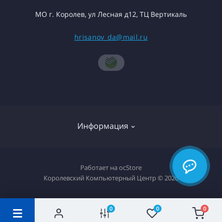
МО г. Королев, ул Лесная д12, ТЦ Вертикаль
hrisanov_da@mail.ru
Информация
О компании
Работает на
ocStore
Королевский Компьютерный Центр © 2026
Доставка товара
Политика конфиденциальности
0
0
0
Гарантия