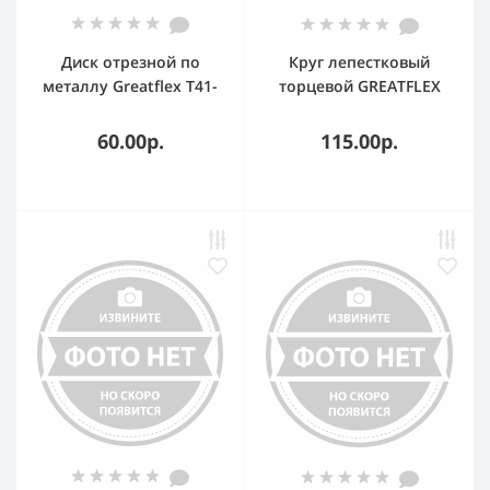
Диск отрезной по
Круг лепестковый
металлу Greatflex T41-
торцевой GREATFLEX
125 х 1.2 х 22.2 мм,
(72 лепестка) 125 х 22.2
класс Master
мм, Р40
60.00р.
115.00р.