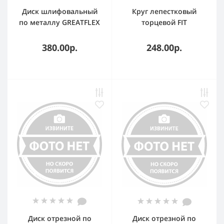
Диск шлифовальный
Круг лепестковый
по металлу GREATFLEX
торцевой FIT
Т27-230 х 6.0 х 22 мм,
GREATFLEX, 72
класс Master
лепестка, 125 х 22,2 мм,
380.00р.
248.00р.
Р40 71-12540
Диск отрезной по
Диск отрезной по