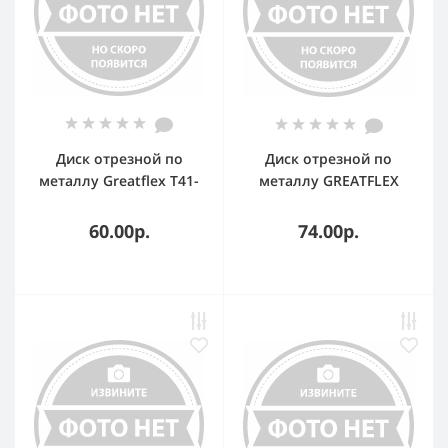
Диск отрезной по
Диск отрезной по
металлу Greatflex T41-
металлу GREATFLEX
125 х 1.0 х 22.2 мм,
Т41-125 х 2.5 х 22.2 мм,
класс Master
класс Master
60.00р.
74.00р.