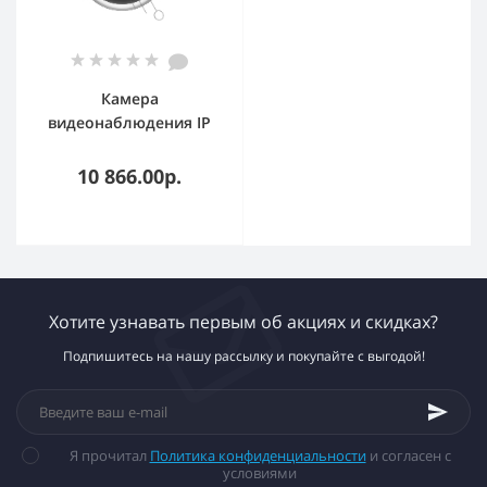
Камера
видеонаблюдения IP
BestIP BS-Z 065/5
Мп/3.35мм/ИК
10 866.00р.
Подсветка/microSD/SDH
C/SDXC до 512
Gb/Mic/IP66/Металл/
Пластик
Хотите узнавать первым об акциях и скидках?
Подпишитесь на нашу рассылку и покупайте с выгодой!
Я прочитал
Политика конфиденциальности
и согласен с
условиями