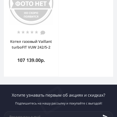
Котел газовый Vaillant
turboFIT VUW 242/5-2
настенный 24 кВт
двухконтурный с
107 139.00р.
закрытой камерой
сгорания
Хотите узнавать первым об акциях и скидках?
Подпишитесь на нашу рассылку и покупайте с выгодой!