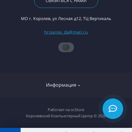
СВЯЗАТЬСЯ С НАМИ
МО г. Королев, ул Лесная д12, ТЦ Вертикаль
hrisanov_da@mail.ru
Информация
О компании
Работает на
ocStore
Королевский Компьютерный Центр © 2026
Доставка товара
Политика конфиденциальности