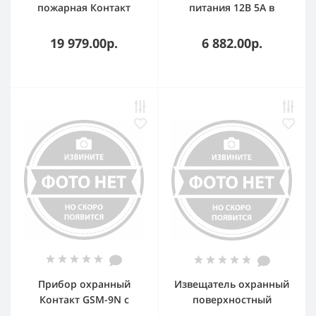
пожарная Контакт
питания 12В 5А в
GSM-16
корпусе под АКБ 7А·ч
19 979.00р.
6 882.00р.
Прибор охранный
Извещатель охранный
Контакт GSM-9N с
поверхностный
внешней GSM
звуковой