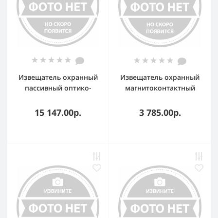
Извещатель охранный
Извещатель охранный
пассивный оптико-
магнитоконтактный
электронный
радиоканальный RDD2
радиоканальный с
15 147.00р.
3 785.00р.
защитой от животных
до 10 кг RMD1