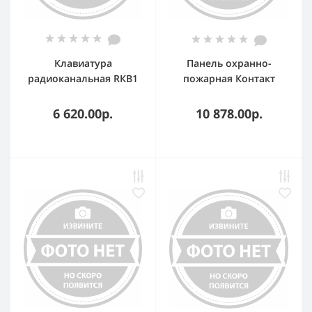
Клавиатура
Панель охранно-
радиоканальная RКВ1
пожарная Контакт
GSM-5-2 (без голоса)
RITM.LINK с контролем
6 620.00р.
10 878.00р.
АКБ