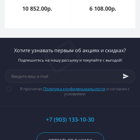
антенной
радиоканальный RGD1
10 852.00р.
6 108.00р.
Хотите узнавать первым об акциях и скидках?
Подпишитесь на нашу рассылку и покупайте с выгодой!
Я прочитал
Политика конфиденциальности
и согласен с
условиями
+7 (903) 133-10-30