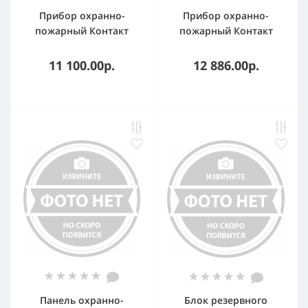
Прибор охранно-
Прибор охранно-
пожарный Контакт
пожарный Контакт
GSM-14К
GSM-14А v.2 в корпусе
под АКБ 7 А·ч с
11 100.00р.
12 886.00р.
microUSB
Панель охранно-
Блок резервного