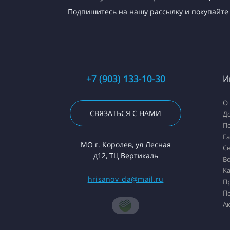
Подпишитесь на нашу рассылку и покупайте 
+7 (903) 133-10-30
И
О
СВЯЗАТЬСЯ С НАМИ
До
П
Г
МО г. Королев, ул Лесная
Св
д12, ТЦ Вертикаль
Во
Ка
hrisanov_da@mail.ru
П
П
А