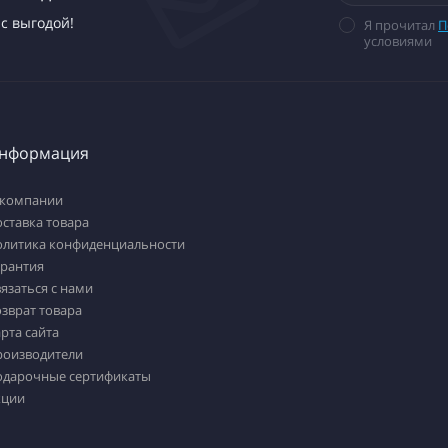
с выгодой!
Я прочитал
П
условиями
нформация
 компании
ставка товара
олитика конфиденциальности
арантия
язаться с нами
зврат товара
рта сайта
роизводители
одарочные сертификаты
кции