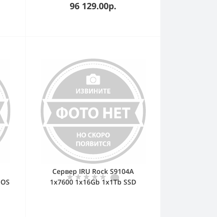
96 129.00р.
Сервер IRU Rock S9104A
 OS
1x7600 1x16Gb 1x1Tb SSD
1x550W w/o OS (2140240)