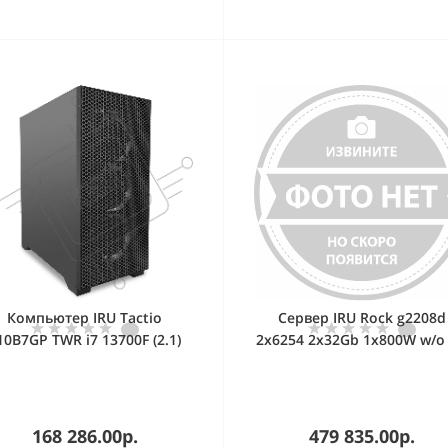
Компьютер IRU Tactio
Сервер IRU Rock g2208d
10B7GP TWR i7 13700F (2.1)
2x6254 2x32Gb 1x800W w/o
2Gb SSD1Tb RTX5060TI 8Gb
(2166271)
eeDOS GbitEth 650W черный
(RUS) (2146239)
168 286.00р.
479 835.00р.