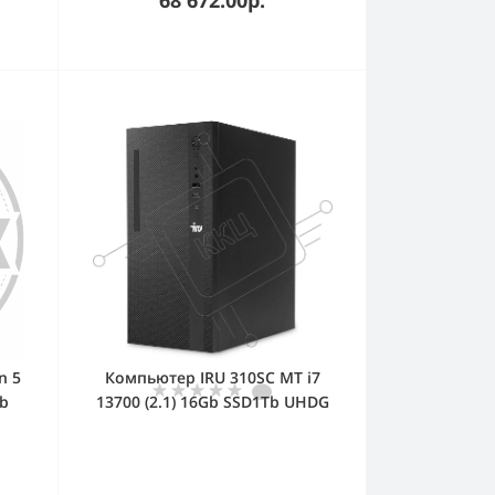
n 5
Компьютер IRU 310SC MT i7
Gb
13700 (2.1) 16Gb SSD1Tb UHDG
BT
770 Windows 11 Pro GbitEth
67)
200W черный (2140121)