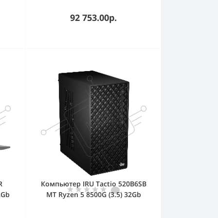
черный/2.1kg
92 753.00р.
R
Компьютер IRU Tactio 520B6SB
2Gb
MT Ryzen 5 8500G (3.5) 32Gb
IPS
SSD 512Gb RGr FreeDOS
11
2.5Gigabit 450W черный (RUS)