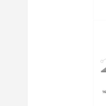
16
12
UH