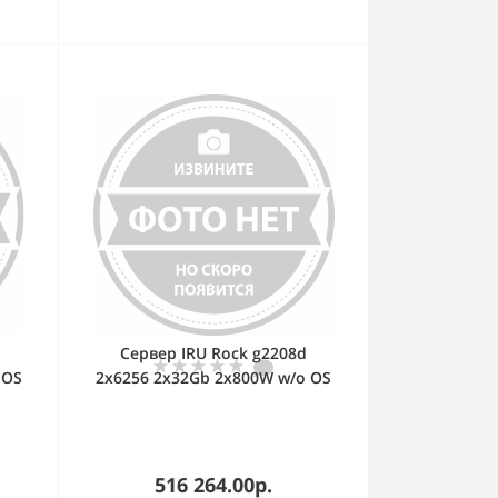
Сервер IRU Rock g2208d
 OS
2x6256 2x32Gb 2x800W w/o OS
(2166066)
516 264.00р.