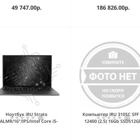
49 747.00р.
186 826.00р.
Ноутбук iRU Strato
Компьютер IRU 310SC SFF 
ALMR/16"/IPS/Intel Core i5-
12400 (2.5) 16Gb SSD512G
450H/16Gb/512Gb/SSD/Intel
UHDG 730 Windows 11 Pr
D Graphics/Windows 11 Pro/
GbitEth 200W черный