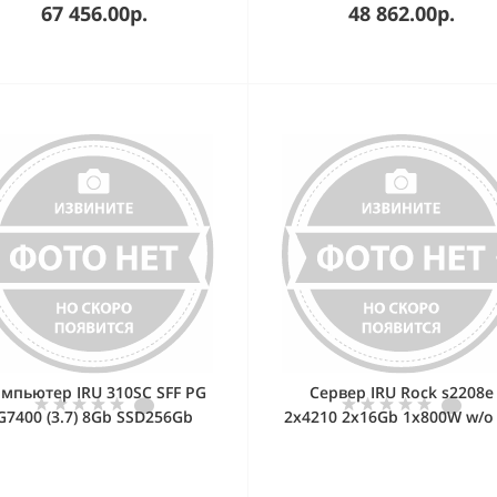
67 456.00р.
48 862.00р.
мпьютер IRU 310SC SFF PG
Сервер IRU Rock s2208e
G7400 (3.7) 8Gb SSD256Gb
2x4210 2x16Gb 1x800W w/o
UHDG 710 Windows 11 Pro
(2179177)
GbitEth 200W черный
(2152527)