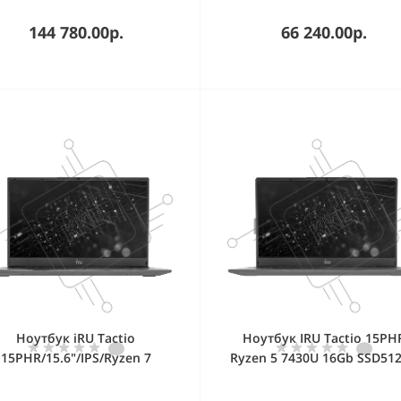
серебристый/1.79kg
(2152522)
144 780.00р.
66 240.00р.
Ноутбук iRU Tactio
Ноутбук IRU Tactio 15PH
15PHR/15.6"/IPS/Ryzen 7
Ryzen 5 7430U 16Gb SSD51
825U/16Gb/512Gb/SSD/AMD
AMD Radeon Graphics 15.6" 
deon Graphics/Windows 11
FHD (1920x1080) Windows 