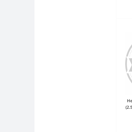
Не
(2
W