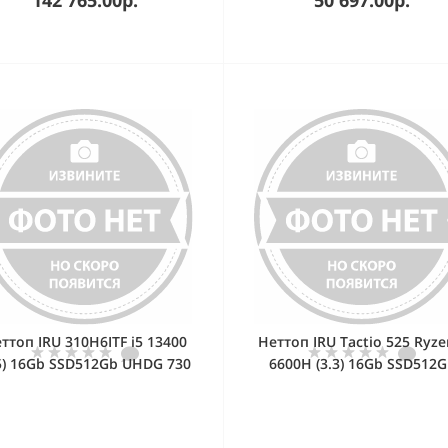
ттоп IRU 310H6ITF i5 13400
Неттоп IRU Tactio 525 Ryze
.5) 16Gb SSD512Gb UHDG 730
6600H (3.3) 16Gb SSD512
indows 11 Pro GbitEth WiFi
660M без ОС GbitEth WiFi 
BT 90W черный (2122066)
120W черный (RUS) (21642