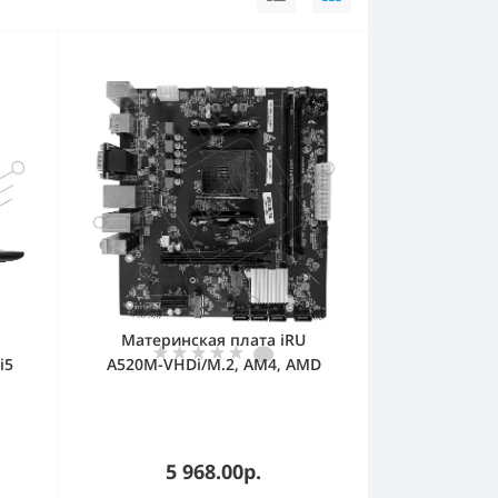
Материнская плата iRU
i5
A520M-VHDi/M.2, AM4, AMD
el
A520, 2xDDR4, 4xSATA, 1xM.2,
1
1xPCIe 3.0 x16, DisplayPort,
kg
HDMI, D-Sub, 1x1Gb LAN, 3x3.5
мм, 7.1, microATX
5 968.00р.