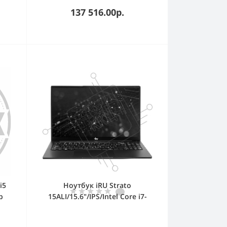
137 516.00р.
i5
Ноутбук iRU Strato
b
15ALI/15.6"/IPS/Intel Core i7-
o
12650H/16Gb/512Gb/SSD/Intel
UHD Graphics/FreeDOS/