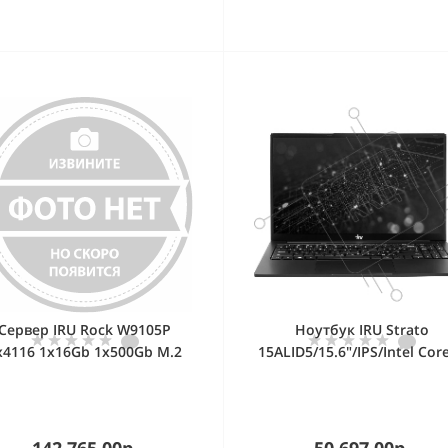
Сервер IRU Rock W9105P
Ноутбук IRU Strato
x4116 1x16Gb 1x500Gb M.2
15ALID5/15.6"/IPS/Intel Core
SSD C621 AST2500 2x1Gb/s
1315U/8Gb/256Gb SSD/Int
1x550W w/o OS (2158432)
UHD Graphics/DOS/
черный/1.61kg
142 765.00р.
50 697.00р.