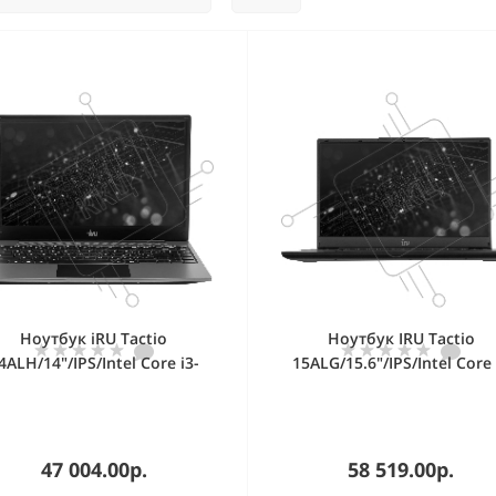
Ноутбук iRU Tactio
Ноутбук IRU Tactio
4ALH/14"/IPS/Intel Core i3-
15ALG/15.6"/IPS/Intel Core 
215U/16Gb/512Gb/SSD/Intel
1235U/16Gb 512Gb SSD/Int
UHD Graphics/Free DOS/
UHD Graphics/Windows 1
серый/1.48kg
Professional/черный/1.62
47 004.00р.
58 519.00р.