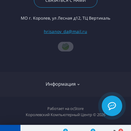
СВЯЗАТЬСЯ С НАМИ
МО г. Королев, ул Лесная д12, ТЦ Вертикаль
hrisanov_da@mail.ru
Информация
О компании
Работает на
ocStore
Королевский Компьютерный Центр © 2026
Доставка товара
Политика конфиденциальности
0
0
0