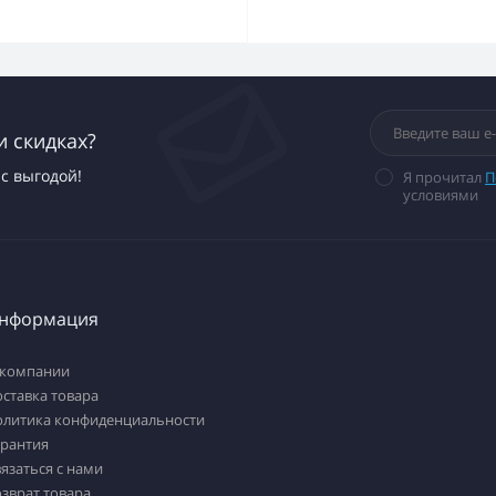
и скидках?
с выгодой!
Я прочитал
П
условиями
нформация
 компании
ставка товара
олитика конфиденциальности
арантия
язаться с нами
зврат товара