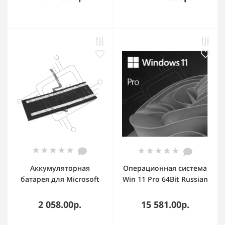
(228-11548)
Аккумуляторная
Операционная система
батарея для Microsoft
Win 11 Pro 64Bit Russian
Surface Book
1pk DSP OEI DVD
(G3GTA001H) 7.6V
2 058.00р.
15 581.00р.
2540mAh