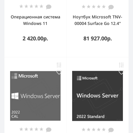
Операционная система
Ноутбук Microsoft TNV-
Windows 11
00004 Surface Go 12.4"
Professional Rus
Platinum Intel Core i5-
наклейка
1035G1/8Gb/SSD256Gb/I
2 420.00р.
81 927.00р.
PS/touch/1536x1024/EU/
touch/Win10Pro/silver