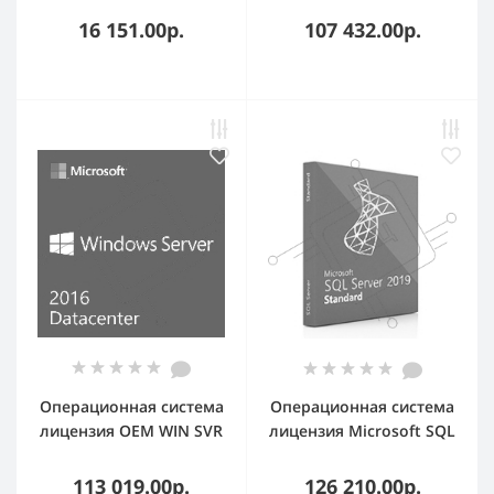
Value EP2-07334
16 151.00р.
107 432.00р.
(голографическая
наклейка (сертификат
подлинности, COA))
Операционная система
Операционная система
лицензия OEM WIN SVR
лицензия Microsoft SQL
DATACTR 2016 RUS 64B
Server Standard Edition
1PK DSP 16CR MS
2019 English DVD 10 CAL
113 019.00р.
126 210.00р.