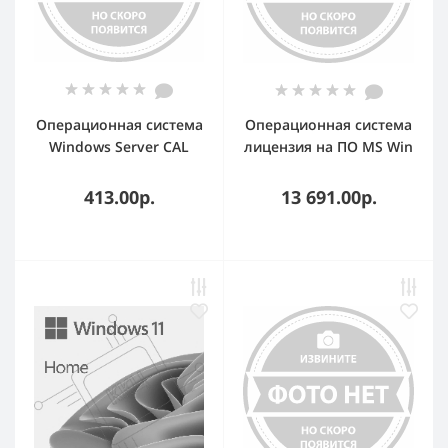
Операционная система
Операционная система
Windows Server CAL
лицензия на ПО MS Win
2019 Russian ORY OEI 5
Pro 11 64-bit All Lng PK
Clt Device CAL
Lic Online DwnLd NR.
413.00р.
13 691.00р.