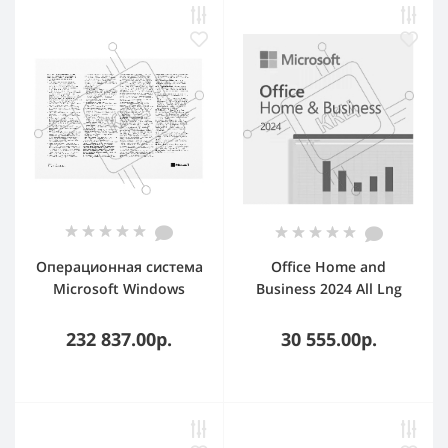
Операционная система
Office Home and
Microsoft Windows
Business 2024 All Lng
Server Datacenter 2022
Retail Online CE Only
64Bit English 1pk DSP
ESD
232 837.00р.
30 555.00р.
OEI DVD 16 Core (P71-
09389)