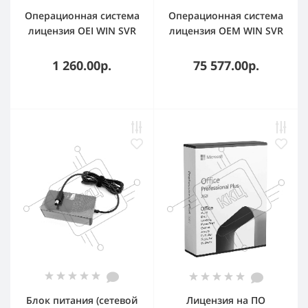
Операционная система
Операционная система
лицензия OEI WIN SVR
лицензия OEM WIN SVR
2022 CAL ENG 1PK 1CLT
2022 STD ENG 1PK 16CR
DEV R18-06412 MS
DVD P73-08328 MS
1 260.00р.
75 577.00р.
Блок питания (сетевой
Лицензия на ПО