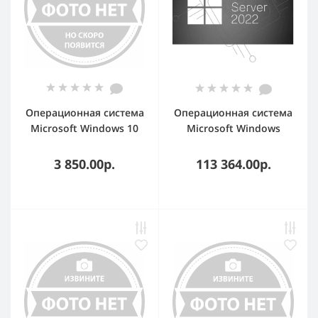
Операционная система
Операционная система
Microsoft Windows 10
Microsoft Windows
Pro (Конверт) OEM
Server Standard 2022 24
Core Конверт OEM (P73-
3 850.00р.
113 364.00р.
08355)