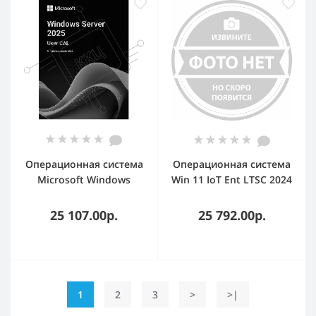
Операционная система
Операционная система
Microsoft Windows
Win 11 IoT Ent LTSC 2024
Server CAL 2025 English
ESD OEI Upgrade High
1pk DSP OEI 5 Clt User
End EP2-07330
25 107.00р.
25 792.00р.
CAL (EP2-25279)
(голографическая
наклейка (сертификат
подлинности, COA))
1
2
3
>
>|