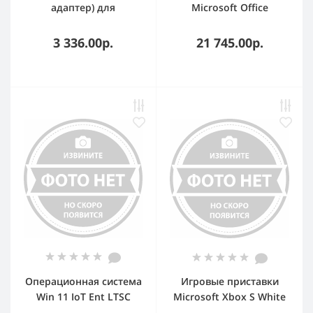
адаптер) для
Microsoft Office
планшетов Microsoft
Professional Plus 2021
Surface Pro4 102W 15V
NoMedia dwnl
3 336.00р.
21 745.00р.
6A 7.4x5.0
Only/Euro
Операционная система
Игровые приставки
Win 11 IoT Ent LTSC
Microsoft Xbox S White
2024 ESD OEI Upgrade
1 TB