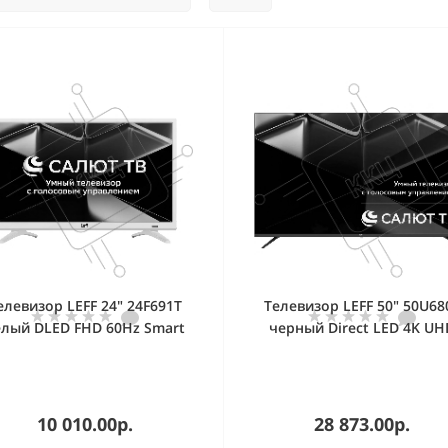
елевизор LEFF 24" 24F691T
Телевизор LEFF 50" 50U68
елый DLED FHD 60Hz Smart
черный Direct LED 4K UH
TV Салют ТВ
60Hz Smart Салют ТВ
10 010.00р.
28 873.00р.