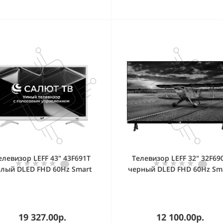
елевизор LEFF 43" 43F691T
Телевизор LEFF 32" 32F69
елый DLED FHD 60Hz Smart
черный DLED FHD 60Hz Sm
TV Салют ТВ
TV Салют
19 327.00р.
12 100.00р.