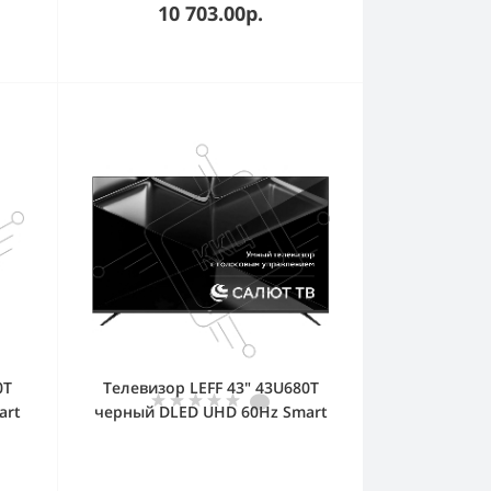
10 703.00р.
0T
Телевизор LEFF 43" 43U680T
art
черный DLED UHD 60Hz Smart
TV Салют ТВ