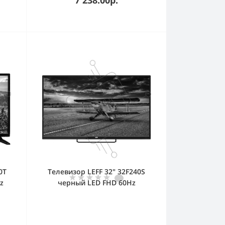
0T
Телевизор LEFF 32" 32F240S
z
черный LED FHD 60Hz