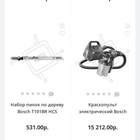
турбо
Набор пилок по дереву
Краскопульт
Bosch T101BR HCS
электрический Bosch
5пред. (лобзики)
PFS 3000-2 650Вт
бак:1000мл 300мл/мин
531.00р.
15 212.00р.