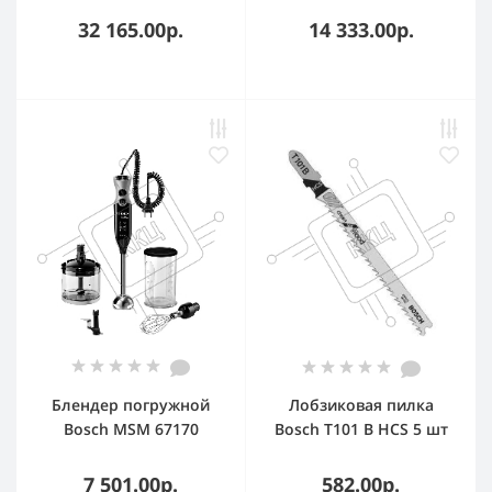
3.2Дж, 2,9кг, 3реж, L-
32 165.00р.
14 333.00р.
Case
Блендер погружной
Лобзиковая пилка
Bosch MSM 67170
Bosch T101 B HCS 5 шт
черный, 750 Вт,
плавная регулировка,
7 501.00р.
582.00р.