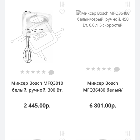
Миксер Bosch MFQ3010
Миксер Bosch
белый, ручной, 300 Вт,
MFQ36480 белый/
2 скорости
серый, ручной, 450 Вт,
0.6 л, 5 скоростей
2 445.00р.
6 801.00р.