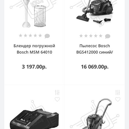
Блендер погружной
Пылесос Bosch
Bosch MSM 64010
BGS412000 синий/
красный, 450 Вт, 2
черный, 2000 Вт,
скорости, турбо
уборка сухая,
3 197.00р.
16 069.00р.
пылесборник
контейнер 2.4 л