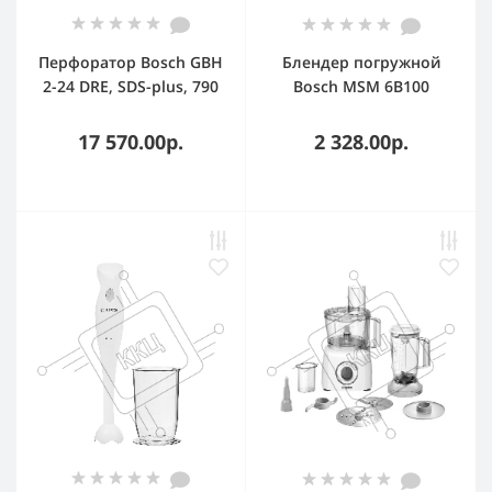
Перфоратор Bosch GBH
Блендер погружной
2-24 DRE, SDS-plus, 790
Bosch MSM 6B100
Вт, 2.7 Дж, от сети
белый, 280 Вт, 1
скорость
17 570.00р.
2 328.00р.