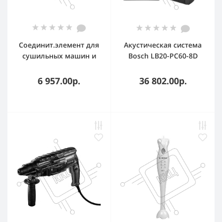
Соединит.элемент для
Акустическая система
сушильных машин и
Bosch LB20-PC60-8D
полноразмерной стир.
двухполосная, 8"+1",
Машиной Bosch
70/100В, 60/30/15/7.5 Вт,
6 957.00р.
36 802.00р.
110 dB, черный, IP54,
цена за пару (2 шт. в
упаковке)