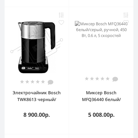
Электрочайник Bosch
Миксер Bosch
TWK8613 черный/
MFQ36440 белый/
серебристый, 1.5 л,
серый, ручной, 450 Вт,
2400 Вт, скрытый
0.6 л, 5 скоростей
8 900.00р.
5 008.00р.
нагревательный
элемент, поддержание
температуры