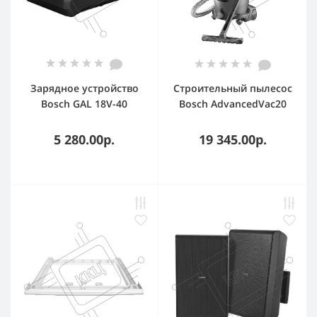
Зарядное устройство
Строительный пылесос
Bosch GAL 18V-40
Bosch AdvancedVac20
(1600A019RJ)
зеленый, 300/1200 Вт,
уборка сухая/влажная,
5 280.00р.
19 345.00р.
пылесборник мешок/
контейнер, 20 л