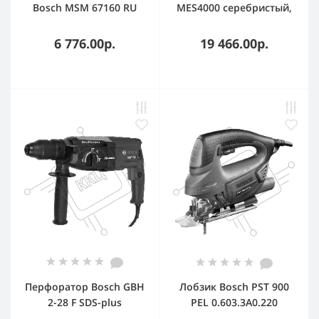
Bosch MSM 67160 RU
MES4000 серебристый,
ErgoMixx белый, 750 Вт,
центробежная, 1000 Вт,
плавная регулировка,
1500 мл, механическое
6 776.00р.
19 466.00р.
турбо
Перфоратор Bosch GBH
Лобзик Bosch PST 900
2-28 F SDS-plus
PEL 0.603.3A0.220
0611267600 880 Вт, БСП,