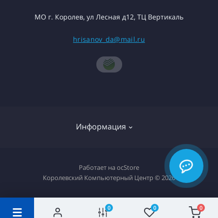
МО г. Королев, ул Лесная д12, ТЦ Вертикаль
hrisanov_da@mail.ru
Информация
О компании
Работает на
ocStore
Королевский Компьютерный Центр © 2026
Доставка товара
Политика конфиденциальности
0
0
0
Гарантия