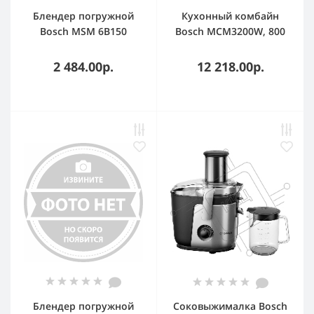
Блендер погружной
Кухонный комбайн
Bosch MSM 6B150
Bosch MCM3200W, 800
белый, 300 Вт, 1
Вт, 2 скорости, чаша
скорость, турбо
2300 мл.
2 484.00р.
12 218.00р.
Блендер погружной
Соковыжималка Bosch