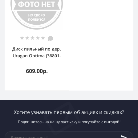
Диск пильный по дер.
Uragan Optima (36801-
190-20-36_Z01) d=190мм
d(посад.)=20мм
609.00р.
(циркулярные пилы)
Хотите узнавать первым об акциях и скидках?
Подпишитесь на нашу рассылку и покупайте с выгодой!