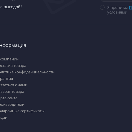
с выгодой!
Я прочитал
П
условиями
нформация
 компании
ставка товара
олитика конфиденциальности
арантия
язаться с нами
зврат товара
рта сайта
роизводители
одарочные сертификаты
кции