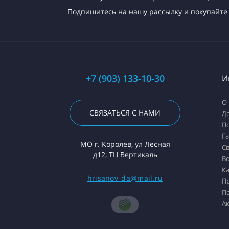
Подпишитесь на нашу рассылку и покупайте 
+7 (903) 133-10-30
И
О
СВЯЗАТЬСЯ С НАМИ
До
П
Г
МО г. Королев, ул Лесная
Св
д12, ТЦ Вертикаль
Во
Ка
hrisanov_da@mail.ru
П
П
А