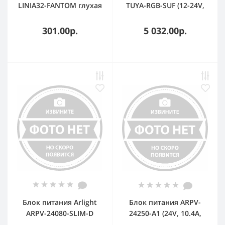
LINIA32-FANTOM глухая
TUYA-RGB-SUF (12-24V,
(Пластик)
3x5A, 2.4G) (IP20
Пластик, 3 года)
301.00р.
5 032.00р.
Блок питания Arlight
Блок питания ARPV-
ARPV-24080-SLIM-D
24250-A1 (24V, 10.4A,
(24V, 3.3A, 80W) (IP67
250W) (IP67 Металл, 3