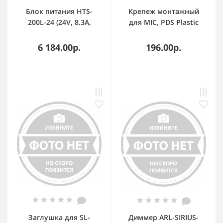
Блок питания HTS-
Крепеж монтажный
200L-24 (24V, 8.3A,
для MIC, PDS Plastic
200W) (IP20 Сетка, 3
Grey (Пластик)
года)
6 184.00р.
196.00р.
Заглушка для SL-
Диммер ARL-SIRIUS-