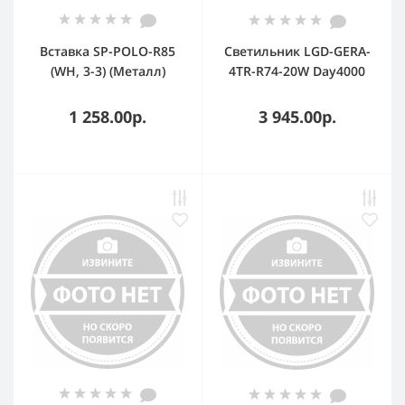
Вставка SP-POLO-R85
Светильник LGD-GERA-
(WH, 3-3) (Металл)
4TR-R74-20W Day4000
(WH, 24 deg, 230V) (IP20
Металл, 5 лет)
1 258.00р.
3 945.00р.