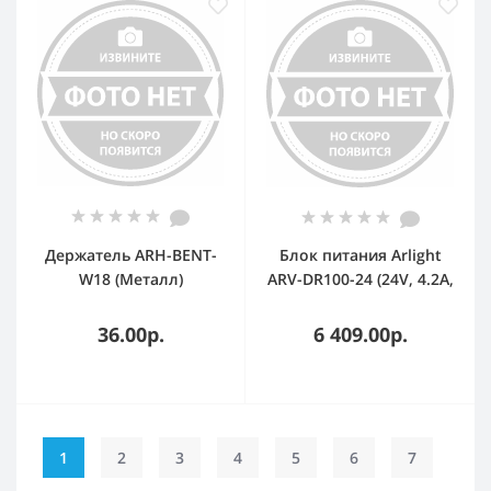
Держатель ARH-BENT-
Блок питания Arlight
W18 (Металл)
ARV-DR100-24 (24V, 4.2A,
100W) (IP20 DIN-рейка)
36.00р.
6 409.00р.
1
2
3
4
5
6
7