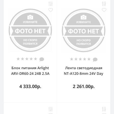
Блок питания Arlight
Лента светодиодная
ARV-DR60-24 24В 2.5А
NT-A120-8mm 24V Day
60Вт IP20 DIN-рейка
4000К 9.6Вт/м IP20 3528
Arlight 031086
открыт. (уп.5м) Arlight
4 333.00р.
2 261.00р.
033524