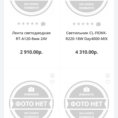
Лента светодиодная
Светильник CL-FIOKK-
RT-A120-8мм 24V
R220-18W Day4000-MIX
Day4000 (9.6 W/m, IP20,
(WH, 120 deg, 230V) (IP44
2835, 5m) (Открытый)
Пластик, 3 года)
2 910.00р.
4 310.00р.