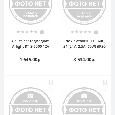
Лента светодиодная
Блок питания HTS-60L-
Arlight RT 2-5000 12V
24 (24V, 2.5A, 60W) (IP20
Yellow (3528, 300 LED,
Сетка, 3 года)
LUX) (4.8 Вт/м, IP20)
1 645.00р.
3 534.00р.