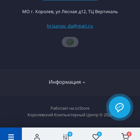
МО г. Королев, ул Лесная д12, ТЦ Вертикаль
hrisanov_da@mail.ru
Информация
О компании
Работает на
ocStore
Королевский Компьютерный Центр © 2026
Доставка товара
Политика конфиденциальности
0
0
0
Гарантия