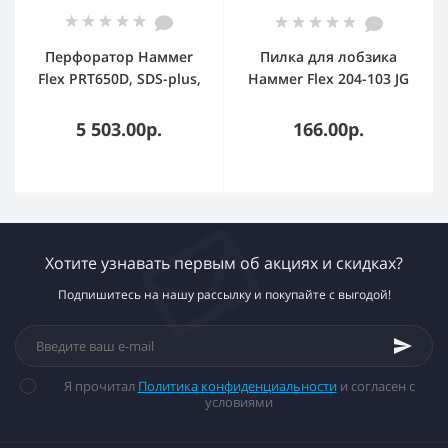
Перфоратор Haммer
Пилка для лобзика
Flex PRT650D, SDS-plus,
Haммer Flex 204-103 JG
650 Вт, 2,4 Дж, от сети
WD T101BRдр.\пл,
74мм, шаг 2.5, обр.зуб,
5 503.00р.
166.00р.
HCS, 2шт.
Хотите узнавать первым об акциях и скидках?
Подпишитесь на нашу рассылку и покупайте с выгодой!
Я прочитал
Политика конфиденциальности
и согласен с
условиями