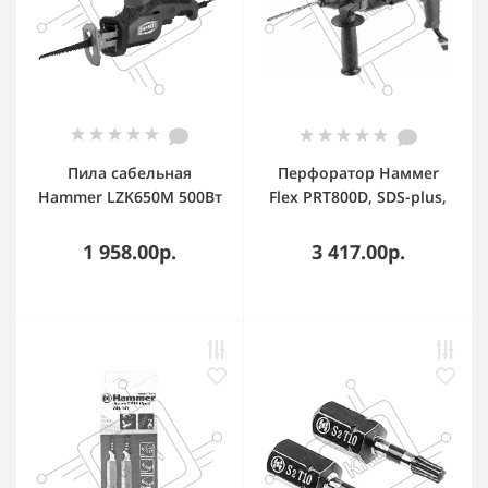
Пила сабельная
Перфоратор Haммer
Hammer LZK650M 500Вт
Flex PRT800D, SDS-plus,
0-2500ход/мин
800 Вт, 2,6 Дж, от сети
макс.пропил 60мм
1 958.00р.
3 417.00р.