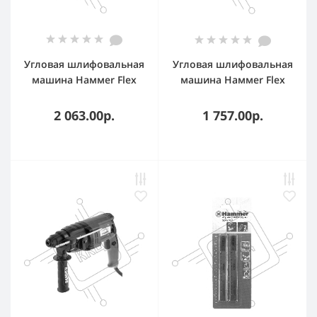
Угловая шлифовальная
Угловая шлифовальная
машина Haммer Flex
машина Haммer Flex
USM900D 900Вт
USM710D 710Вт
12000об/мин 125мм
12000об/мин 125мм
2 063.00р.
1 757.00р.