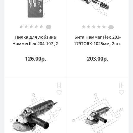
Пилка для лобзика
Бита Haммer Flex 203-
Haммerflex 204-107 JG
179TORX-1025мм, 2шт.
WD-PL T119B (2pcs)
мягк.др\пл, 67мм, шаг
126.00р.
203.00р.
1.9-2.3, HCS, 2шт