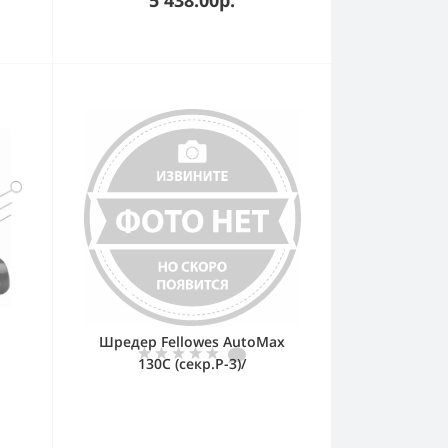
Шредер Fellowes AutoMax
130C (секр.P-3)/
./
фрагменты/130лист./32лтр./
пл.карты