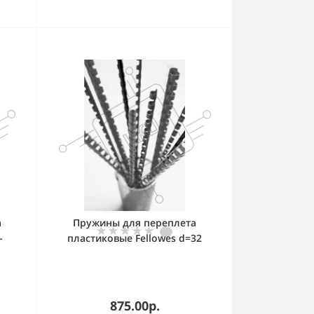
а
Пружины для переплета
-
пластиковые Fellowes d=32
т.
мм 241-280 лист A4 белый (50
шт) CRC-53490 (FS-53490)
875.00р.