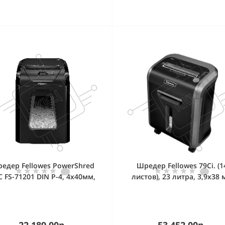
едер Fellowes PowerShred
Шредер Fellowes 79Ci. (1
C FS-71201 DIN P-4, 4х40мм,
листов), 23 литра, 3,9х38
12лст., 18лтр.,Safety Lock
(класс 3), 100%Jam Proof
уничтожает: скобы/скреп
карты/CD
22 189.00р.
53 452.00р.