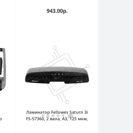
943.00р.
Ламинатор Fellowes Saturn 3i
ю
FS-57360, 2 вала, A3, 125 мкм,
т.,
300 мм/мин
т