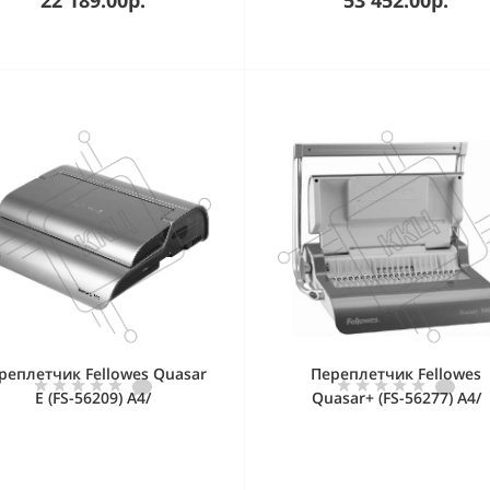
реплетчик Fellowes Quasar
Переплетчик Fellowes
E (FS-56209) A4/
Quasar+ (FS-56277) A4/
ерф.20л.сшив/макс.500л./
перф.22л.сшив/макс.500л
пластик.пруж. (6-50мм)/
пластик.пруж. (6-51мм)
электр.