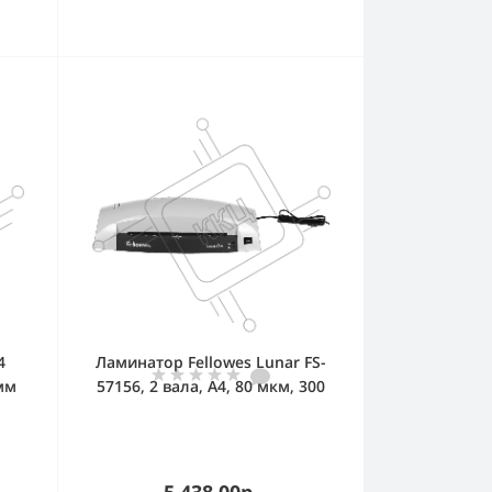
4
Ламинатор Fellowes Lunar FS-
 мм
57156, 2 вала, A4, 80 мкм, 300
,
мм/мин
ки/
5 438.00р.