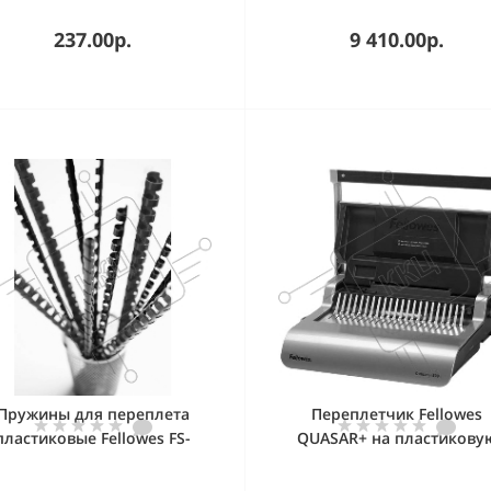
237.00р.
9 410.00р.
Пружины для переплета
Переплетчик Fellowes
пластиковые Fellowes FS-
QUASAR+ на пластикову
53467 14мм синяя 100 шт.
пружину, сшивает до 500 лс
перфорирует 22 лст., ш