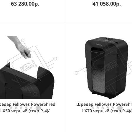
63 280.00р.
41 058.00р.
едер Fellowes PowerShred
Шредер Fellowes PowerSh
LX50 черный (секр.P-4)/
LX70 черный (секр.P-4)/
рекрестный/9лист./17лтр./
перекрестный/11лист./18лт
скрепки/скобы/пл.карты
скрепки/скобы/пл.карт