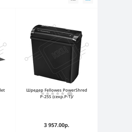
let
Шредер Fellowes PowerShred
P-25S (секр.Р-1)/
./
ленты/5лист./11лтр.
3 957.00р.