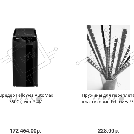
редер Fellowes AutoMax
Пружины для переплет
350C (секр.P-4)/
пластиковые Fellowes FS
рагменты/350лист./68лтр./
53456 8мм красная, 100 ш
крепки/скобы/пл.карты/CD
172 464.00р.
228.00р.