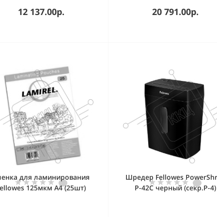
12 137.00р.
20 791.00р.
ленка для ламинирования
Шредер Fellowes PowerSh
ellowes 125мкм A4 (25шт)
Р-42С черный (секр.P-4)
янцевая 216x303мм Lamirel
фрагменты 8лист. 15лтр
(LA-78802)
скрепки скобы пл.карт