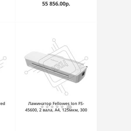
55 856.00р.
red
Ламинатор Fellowes Ion FS-
45600, 2 вала, A4, 125мкм, 300
р./
мм/мин
ы