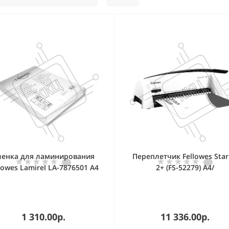
ленка для ламинирования
Переплетчик Fellowes Star
lowes Lamirel LA-7876501 А4
2+ (FS-52279) A4/
175мкм 100шт.
перф.12л.сшив/макс.120л
пластик.пруж. (6-16мм)
1 310.00р.
11 336.00р.