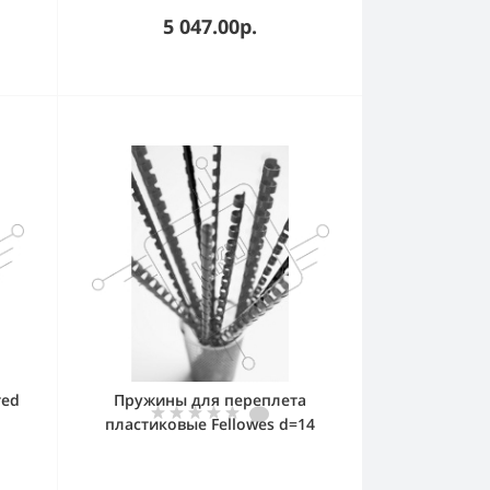
5 047.00р.
red
Пружины для переплета
пластиковые Fellowes d=14
.
мм 81-100 лист A4 белый (100
ы
шт) CRC-53466 (FS-53466)