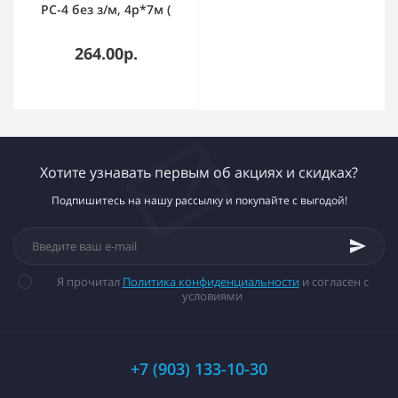
РС-4 без з/м, 4р*7м (
провод ПВС 2х0,75 )
(25шт) 155-407
264.00р.
Хотите узнавать первым об акциях и скидках?
Подпишитесь на нашу рассылку и покупайте с выгодой!
Я прочитал
Политика конфиденциальности
и согласен с
условиями
+7 (903) 133-10-30