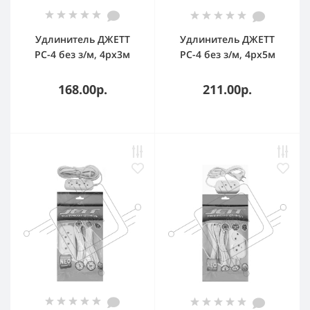
Удлинитель ДЖЕТТ
Удлинитель ДЖЕТТ
РС-4 без з/м, 4рx3м
РС-4 без з/м, 4рx5м
(провод ПВС 2х0,75)
(провод ПВС 2х0,75) (30
(35шт) 155-403
шт) 155-405
168.00р.
211.00р.