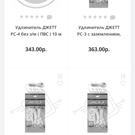
Удлинитель ДЖЕТТ
Удлинитель ДЖЕТТ
РС-4 без з/м ( ПВС ) 10 м
РС-3 с заземлением,
(25) 155-409
3р*7м ( ПВС 3*0,75 )
(25шт) 155-637
343.00р.
363.00р.