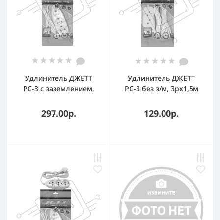
Удлинитель ДЖЕТТ
Удлинитель ДЖЕТТ
РС-3 с заземлением,
РС-3 без з/м, 3рx1,5м
3р*5м ( ПВС 3*0,75 )
(провод ПВС 2х0,75)
(30шт)
(40шт) 155-201
297.00р.
129.00р.