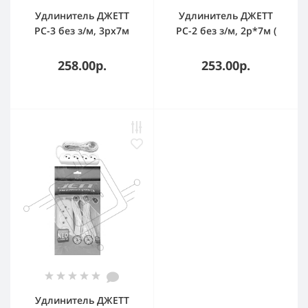
Удлинитель ДЖЕТТ
Удлинитель ДЖЕТТ
РС-3 без з/м, 3рx7м
РС-2 без з/м, 2р*7м (
(провод ПВС 2х0,75)
провод ПВС 2х0,75 )
(25шт) 155-207
155-107
258.00р.
253.00р.
Удлинитель ДЖЕТТ