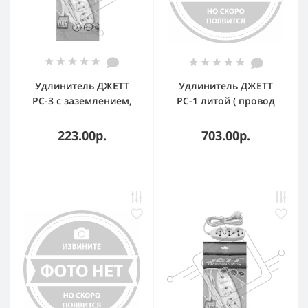
Удлинитель ДЖЕТТ
Удлинитель ДЖЕТТ
РС-3 с заземлением,
РС-1 литой ( провод
3р*1,5м ( ПВС 3*0,75 )
ПВС оранжевый) 25 м
(40шт) 155-631
на рамке [8] 157-225
223.00р.
703.00р.