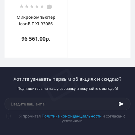
Микрокомпьютер
iconBIT XLR3086
(портативный
компьютер) для
96 561.00р.
использования в
системах ВКС/Mini PC
for use in
videoconferencing
systems
Хотите узнавать первым об акциях и скидках?
Подпишитесь на нашу рассылку и покупайте с выгодой!
Я прочитал
Политика конфиденциальности
и согласен с
условиями