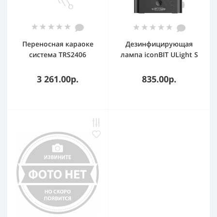
Переносная караоке
Дезинфицирующая
система TRS2406
лампа iconBIT ULight S
iconBIT K702B Колонка
черный
10Вт, 2 микрофона
3 261.00р.
835.00р.
Bluetooth, подсвктка, с
аккумулятор в колонке
1500mAh и
микрофонах,
16*12*16.7 CM, черный