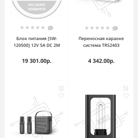
Блок питания [SW-
Переносная караоке
120500] 12V 5A DC 2M
система TRS2403
PSU
iconBIT K902W Колонка
10Вт, 2 микрофона
19 301.00р.
4 342.00р.
Bluetooth, световые
эффекты, аккумулятор
в колонке 3000mAh и
микрофонах,
22.3*9.6*15.7CM, белый