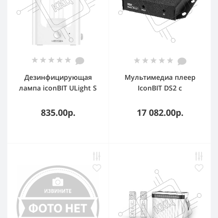
Дезинфицирующая
Мультимедиа плеер
лампа iconBIT ULight S
IconBIT DS2 с
белый
поддержкой 4K, Wi-Fi,
LAN и 4 Gb DDR4/32 Gb
835.00р.
17 082.00р.
flash. TRS2045