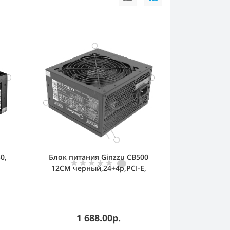
0,
Блок питания Ginzzu CB500
12CM черный,24+4p,PCI-E,
4*SATA, 3*IDE,оплетка MB,
кабель питания
1 688.00р.