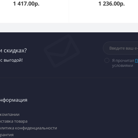
1 417.00р.
1 236.00р.
и скидках?
с выгодой!
Я прочитал
П
условиями
нформация
 компании
ставка товара
олитика конфиденциальности
арантия