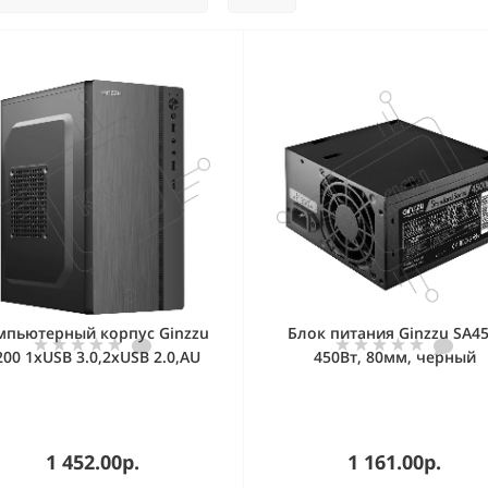
мпьютерный корпус Ginzzu
Блок питания Ginzzu SA45
200 1хUSB 3.0,2хUSB 2.0,AU
450Вт, 80мм, черный
w/o PSU
1 452.00р.
1 161.00р.