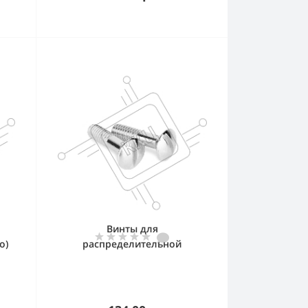
Винты для
о)
распределительной
коробки/TV розетки 2 шт.
Werkel Ретро WL18-22-01
(золото)