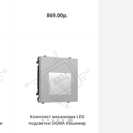
869.00р.
Комплект механизма LED
и
подсветки SIGMA Кашемир
W
1.2W 4000K 180-240V 50-60Hz