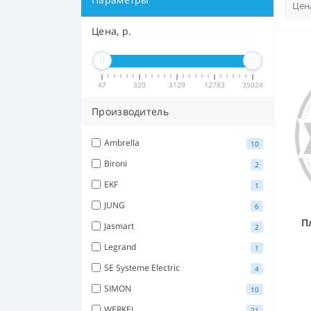
Цена, р.
47
320
3129
12783
35024
Производитель
Ambrella
10
Bironi
2
EKF
1
JUNG
6
П
Jasmart
2
Legrand
1
SE Systeme Electric
4
SIMON
10
WERKEL
21