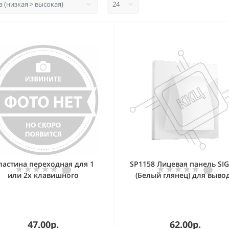
ластина переходная для 1
SP1158 Лицевая панель SI
или 2х клавишного
(Белый глянец) для выво
выключателя, IP44, белая
кабеля QUANT PRO
Эпика
47.00р.
62.00р.