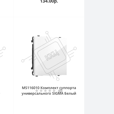
134.00р.
MS116010 Комплект суппорта
O
универсального SIGMA Белый
глянец QUANT PRO (SP1160,
PR240)