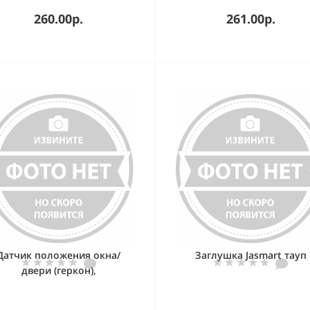
260.00р.
261.00р.
Датчик положения окна/
Заглушка Jasmart тауп
двери (геркон),
спроводной, ZigBee 3.0 SE
Wiser