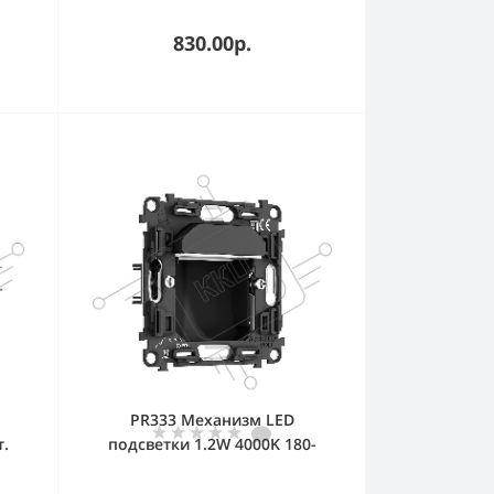
830.00р.
я
PR333 Механизм LED
т.
подсветки 1.2W 4000K 180-
240V 50-60Hz QUANT PRO