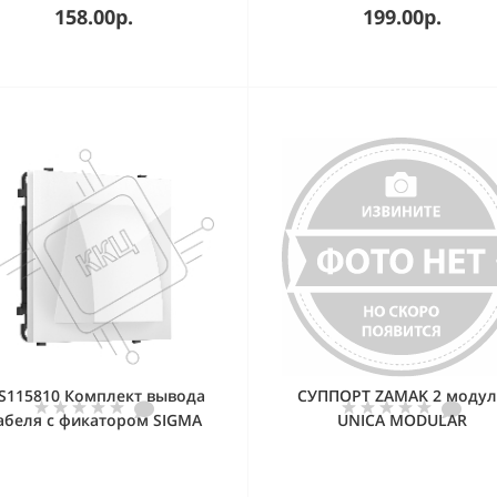
158.00р.
199.00р.
S115810 Комплект вывода
СУППОРТ ZAMAK 2 модул
абеля с фикатором SIGMA
UNICA MODULAR
Белый глянец QUANT PRO
(SP1158, PR238)