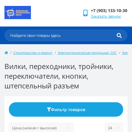
+7 (903) 133-10-30
Заказать звонок
Строительство и ремонт
Электротехническая продукция, СКС
Элект
Вилки, переходники, тройники,
переключатели, кнопки,
штепсельный разъем
Фильтр товаров