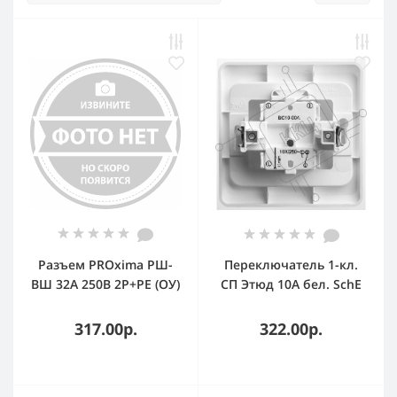
Разъем PROxima РШ-
Переключатель 1-кл.
ВШ 32А 250В 2P+PE (ОУ)
СП Этюд 10А бел. SchE
карболитовый черный
BC10-004B
317.00р.
322.00р.