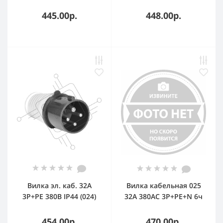
СП Valena проходн. на
2 напр. сл. кость Leg
445.00р.
448.00р.
774306
Вилка эл. каб. 32А
Вилка кабельная 025
3P+РЕ 380В IP44 (024)
32А 380AC 3P+PE+N 6ч
EKF ps-024-32-380
IP44 КЭАЗ 222740
454.00р.
470.00р.