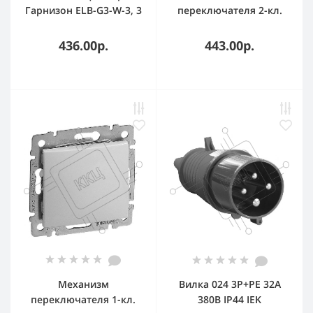
Гарнизон ELB-G3-W-3, 3
переключателя 2-кл.
евророзетки с
СП Glossa сх.6 10AX
выключателем и
беж. SchE GSL000265
436.00р.
443.00р.
заземлением,
допустимый ток 16А,
длина 3м.
Механизм
Вилка 024 3Р+РЕ 32А
переключателя 1-кл.
380В IP44 IEK