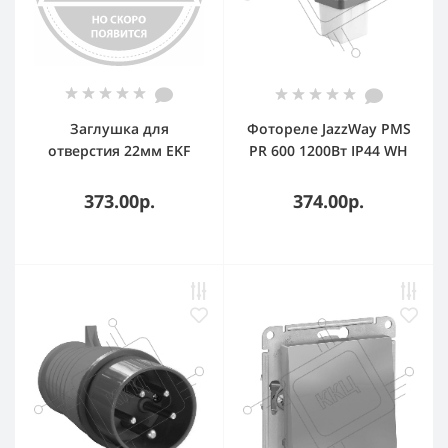
Заглушка для
Фотореле JazzWay PMS
отверcтия 22мм EKF
PR 600 1200Вт IP44 WH
PROxima pb-22 EKF
373.00р.
374.00р.