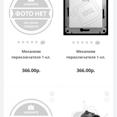
Механизм
Механизм
переключателя 1-кл.
переключателя 1-кл.
СП Glossa сх. 6а 10AX с
СП Glossa сх. 6а 10AX с
подсветкой беж. SchE
подсветкой бел. SchE
366.00р.
366.00р.
GSL000263
GSL000163