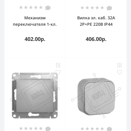
Механизм
Вилка эл. каб. 32А
переключателя 1-кл.
2P+PE 220В IP44
ATLAS DESIGN (сх.6)
ССИ-023 IEK PSR01-032-3
10АХ шампань SchE
402.00р.
406.00р.
ATN000561