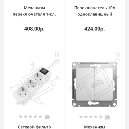
Механизм
Переключатель 10A
переключателя 1-кл.
одноклавишный
СП Glossa сх. 6 10AX
(Дерево)
алюм. SchE GSL000361
408.00р.
424.00р.
Сетевой фильтр
Механизм