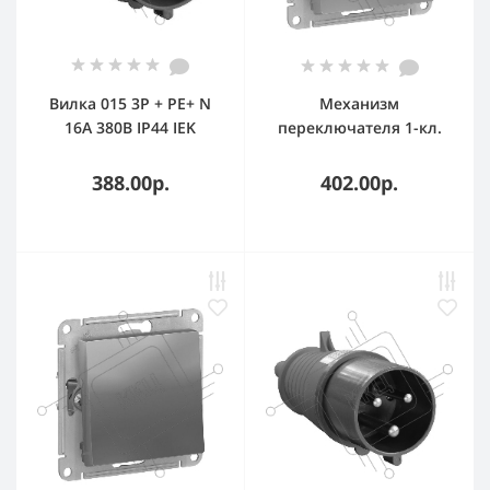
Вилка 015 3Р + РЕ+ N
Механизм
16А 380В IP44 IEK
переключателя 1-кл.
ATLAS DESIGN (сх.6)
10АХ алюм. SchE
388.00р.
402.00р.
ATN000361