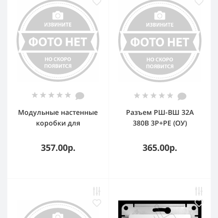
Модульные настенные
Разъем РШ-ВШ 32А
коробки для
380В 3P+PE (ОУ)
электроустановочных
карболитовый черный
изделий "ДКС серии
PROxima
357.00р.
365.00р.
VIVA" IP40(2мод)