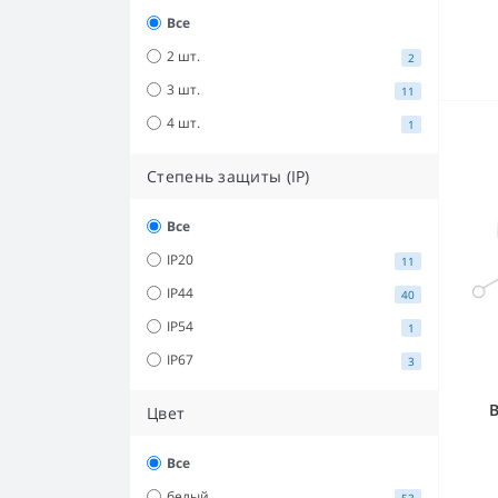
Все
2 шт.
2
3 шт.
11
4 шт.
1
Степень защиты (IP)
Все
IP20
11
IP44
40
IP54
1
IP67
3
В
Цвет
Все
белый
53