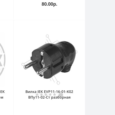
80.00р.
IEK
Вилка IEK EVP11-16-01-K02
ом
ВПу11-02-Ст разборная
угловая с з/к 16А черная