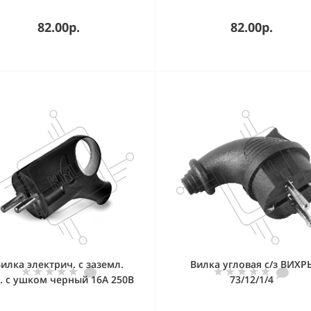
82.00р.
82.00р.
илка электрич. с заземл.
Вилка угловая с/з ВИХР
. с ушком черный 16А 250В
73/12/1/4
еврослот) UNIVersal А0112