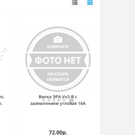
пс.
Вилка ЭРА Vx3-B с
л.
заземлением угловая 16A
черная
72.00р.