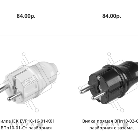
84.00р.
84.00р.
илка IEK EVP10-16-01-K01
Вилка прямая ВПп10-02-
ВПп10-01-Ст разборная
разборная с заземл.
прямая с з/к 16А белая
контактом 16А черный I