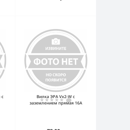
 с
Вилка ЭРА Vx2-W с
заземлением прямая 16A
белая