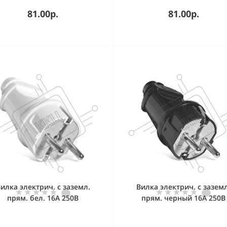
81.00р.
81.00р.
илка электрич. с заземл.
Вилка электрич. с заземл
прям. бел. 16А 250В
прям. черный 16А 250В
(еврослот) UNIVersal А101
(еврослот) UNIVersal А10