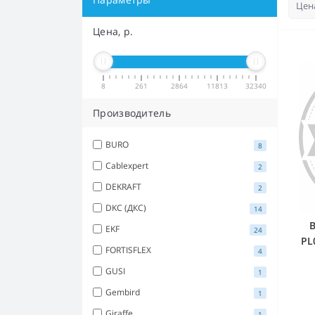
Цена, р.
8
261
2864
11813
32340
Производитель
BURO
8
Cablexpert
2
DEKRAFT
2
DKC (ДКС)
14
В
EKF
24
PL
FORTISFLEX
4
GUSI
1
Gembird
1
Giraffe
1