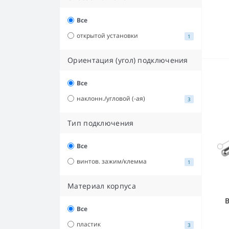
Все
открытой установки
1
Ориентация (угол) подключения
Все
наклонн./угловой (-ая)
3
Тип подключения
Все
винтов. зажим/клемма
1
Материал корпуса
В
Все
пластик
3