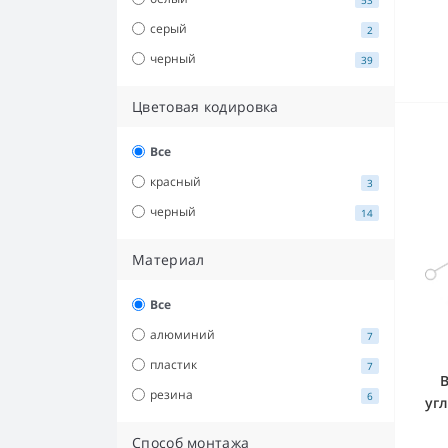
серый
2
черный
39
Цветовая кодировка
Все
красный
3
черный
14
Материал
Все
алюминий
7
пластик
7
В
резина
6
угл
(
Способ монтажа