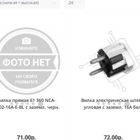
илка прямая 61 360 NCA-
Вилка электрическая ште
02-16A-E-BL с заземл. черн.
угловая с заземл. 16А бе
Navigator 61360
БЕЛТИЗ В16-003
71.00р.
72.00р.