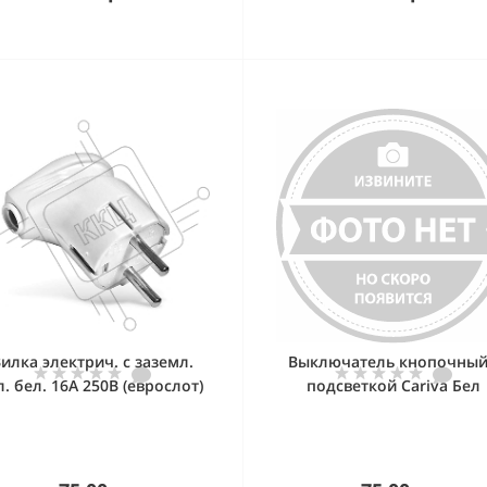
илка электрич. с заземл.
Выключатель кнопочный
л. бел. 16А 250В (еврослот)
подсветкой Cariva Бел
UNIVersal А105