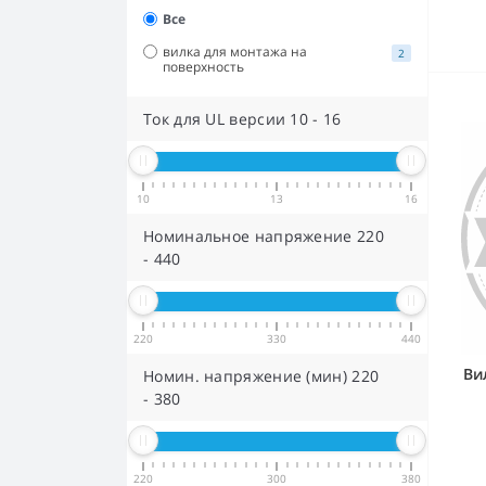
Все
вилка для монтажа на
2
поверхность
Ток для UL версии
10
-
16
10
13
16
Номинальное напряжение
220
-
440
220
330
440
Ви
Номин. напряжение (мин)
220
-
380
220
300
380