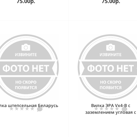
75.00р.
75.00р.
лка штепсельная Беларусь
Вилка ЭРА Vx4-B с
заземлением угловая с
кольцом 16A черная