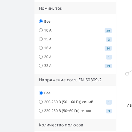
Номин. ток
Все
10 А
39
15 А
3
16 А
84
20 А
1
32 А
19
Напряжение согл. EN 60309-2
Все
200-250 В (50 + 60 Гц) синий
1
Из
220-230 В (50+60 Гц) синяя
3
Количество полюсов