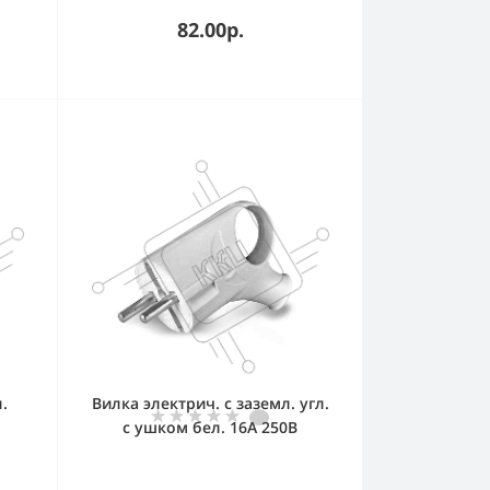
82.00р.
.
Вилка электрич. с заземл. угл.
с ушком бел. 16А 250В
10
(еврослот) UNIVersal А112