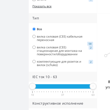
Показать все
Тип
Все
вилка силовая (CEE) кабельная
переносная
58
вилка силовая (CEE)
2
стационарная для монтажа на
поверхности/оборудовании
комплектующие для розеток и
2
вилок (schuko)
IEC ток
10
-
63
В
уг
10
37
63
Конструктивное исполнение