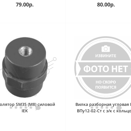
79.00р.
80.00р.
олятор SM35 (М8) силовой
Вилка разборная угловая 
IEK
ВПу12-02-Ст с з/к с кольц
16А черная