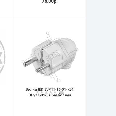
78.00р.
Вилка IEK EVP11-16-01-K01
ВПу11-01-Ст разборная
угловая с з/к 16А белая