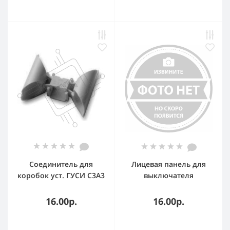
Valena LIFE. Лицевая
панель для двойных
телефонных/
информационных
розеток. Алюминий
Соединитель для
Лицевая панель для
коробок уст. ГУСИ С3А3
выключателя
Евро
одноклавишного с
подсветкой/
16.00р.
16.00р.
индикацией. Антрацит.
Valena LIFE.