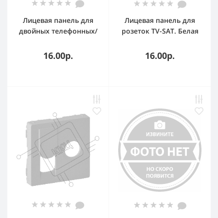
Лицевая панель для
Лицевая панель для
двойных телефонных/
розеток TV-SAT. Белая
информационных
Valena LIFE.
розеток. Слоновая
16.00р.
16.00р.
кость Valena LIFE.