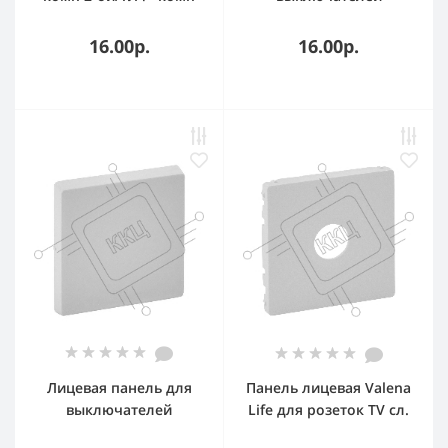
755429 Legrand Valena
одноклавишных.
ALLURE Жемчуг
Жемчуг Valena ALLURE.
16.00р.
16.00р.
Лицевая панель для
Панель лицевая Valena
выключателей
Life для розеток TV сл.
одноклавишных.
кость Leg 754761