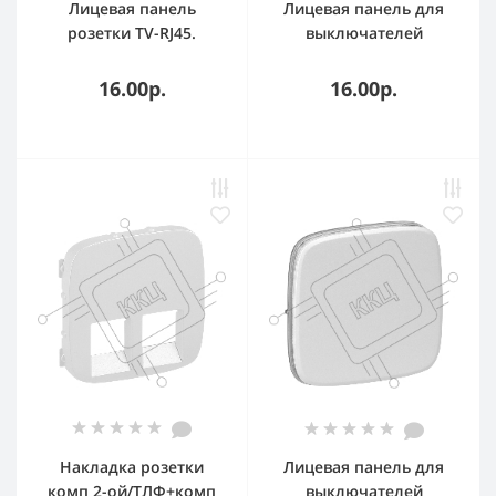
Лицевая панель
Лицевая панель для
розетки TV-RJ45.
выключателей
Слоновая кость
одноклавишных.
Антрацит. Valena LIFE.
16.00р.
16.00р.
Накладка розетки
Лицевая панель для
комп 2-ой/ТЛФ+комп
выключателей