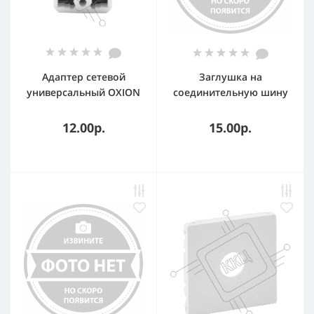
Адаптер сетевой
Заглушка на
универсальный OXION
соединительную шину
220В, 16А, пластик PC,
3-х фазную (50 штук)
медь, OX-
12.00р.
15.00р.
SKTADP220PBAG