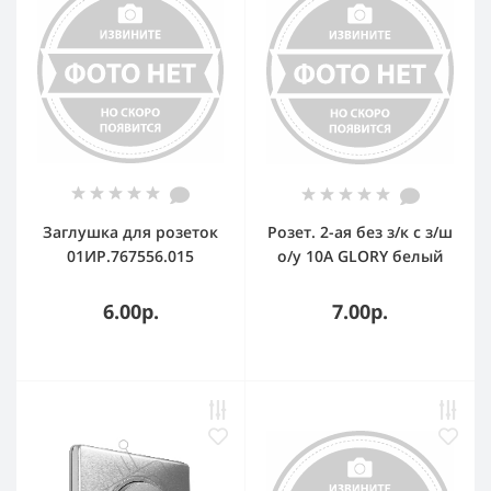
Заглушка для розеток
Розет. 2-ая без з/к с з/ш
01ИР.767556.015
о/у 10А GLORY белый
IEK GLORY РСш22-2-ХБ
6.00р.
7.00р.