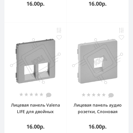
Слоновая кость Valena
16.00р.
16.00р.
LIFE.
Лицевая панель Valena
Лицевая панель аудио
LIFE для двойных
розетки, Слоновая
телефонных/
кость
информационных
16.00р.
16.00р.
розеток. Алюминий