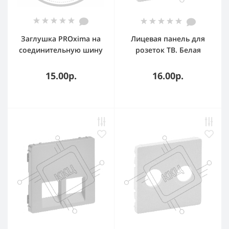
Заглушка PROxima на
Лицевая панель для
соединительную шину
розеток ТВ. Белая
2-х фазную (50 шт.)
Valena LIFE. Лицевая
панель для розеток ТВ.
15.00р.
16.00р.
Valena LIFE. Белая