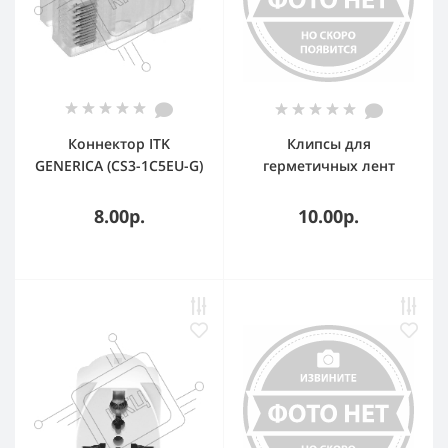
Коннектор ITK
Клипсы для
GENERICA (CS3-1C5EU-G)
герметичных лент
кат.5e RJ45
5060RTW (-)
8.00р.
10.00р.