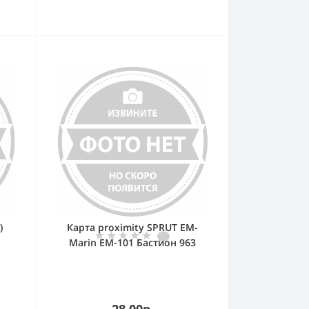
)
Карта proximity SPRUT EM-
Marin EM-101 Бастион 963
28.00р.