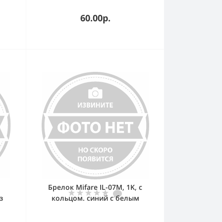
емы
60.00р.
Брелок Mifare IL-07М, 1K, c
з
кольцом. синий с белым