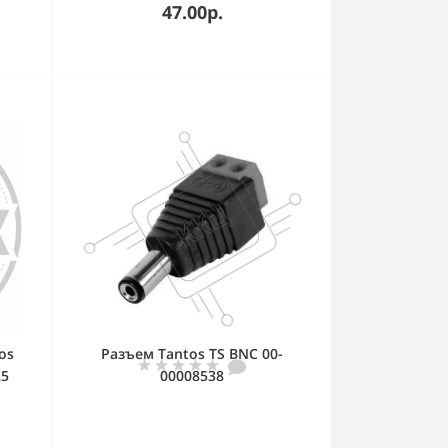
47.00р.
os
Разъем Tantos TS BNC 00-
25
00008538