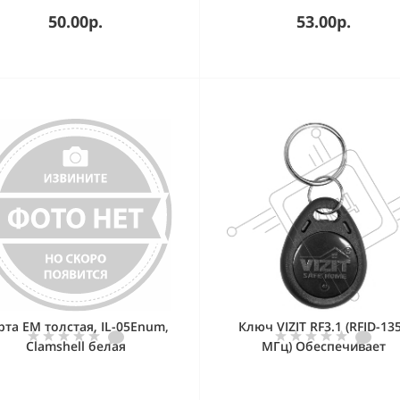
50.00р.
53.00р.
рта EM толстая, IL-05Enum,
Ключ VIZIT RF3.1 (RFID-13
Clamshell белая
МГц) Обеспечивает
дополнительную защит
несанкционированного