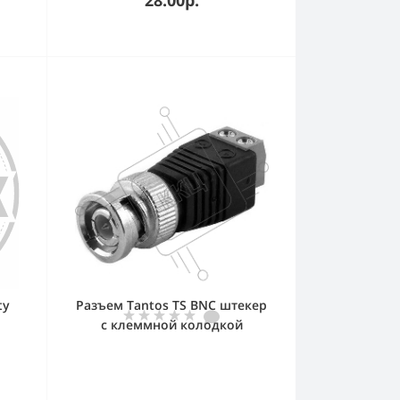
ty
Разъем Tantos TS BNC штекер
с клеммной колодкой
ne