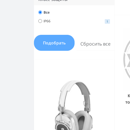
Все
IP66
1
Подобрать
Сбросить все
К
то