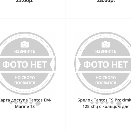
Карта доступа Tantos EM-
Брелок Tantos TS Proximi
Marine TS
125 кГц с кольцом для
крепления синий EM-Mari