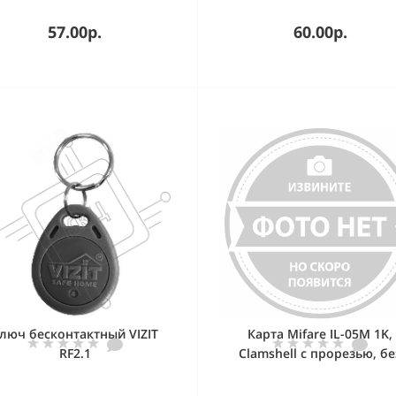
администрирования сист
доступа
57.00р.
60.00р.
люч бесконтактный VIZIT
Карта Mifare IL-05M 1K,
RF2.1
Clamshell с прорезью, бе
печати ID номера