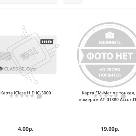
Карта iClass HID iC-3000
Карта EM-Marine тонкая,
номером AT-01380 Accord
AT-ID02-EM 86x54x0,72 м
ПВХ, белый
4.00р.
19.00р.