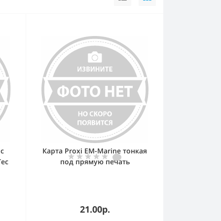
 с
Карта Proxi EM-Marine тонкая
Tec
под прямую печать
м,
86х54х0.8мм SlimProx (AT-11D)
21.00р.