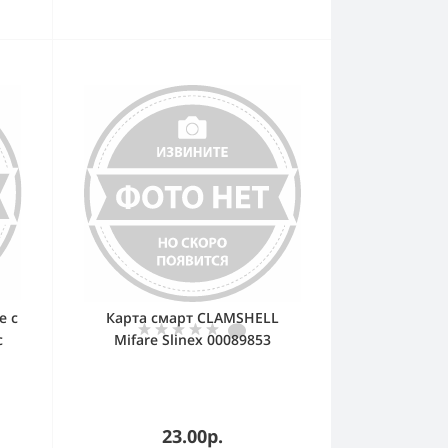
e с
Карта смарт CLAMSHELL
с
Mifare Slinex 00089853
23.00р.