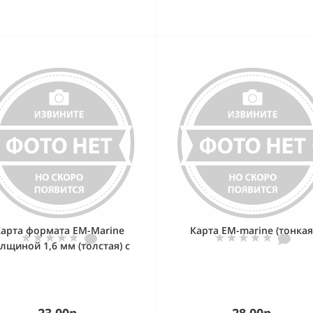
арта формата EM-Marine
Карта EM-marine (тонкая
лщиной 1,6 мм (толстая) с
прорезью
23.00р.
28.00р.