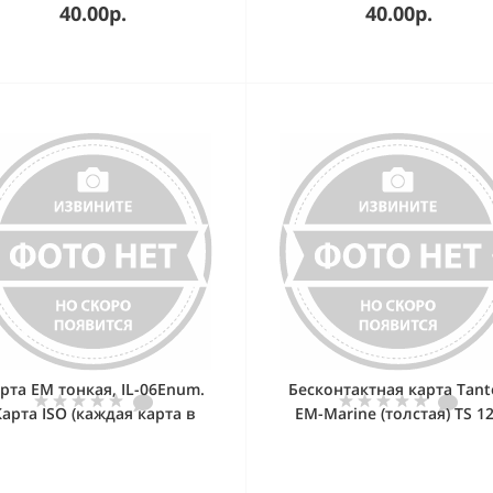
40.00р.
40.00р.
рта EM тонкая, IL-06Enum.
Бесконтактная карта Tant
Карта ISO (каждая карта в
EM-Marine (толстая) TS 1
отдельном кармане)
кГц