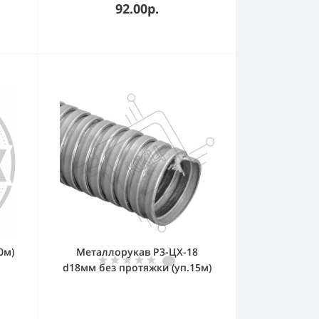
92.00р.
0м)
Металлорукав Р3-ЦХ-18
d18мм без протяжки (уп.15м)
IEK CM10-18-015