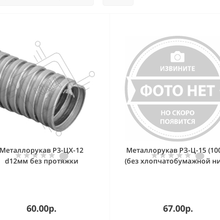
Металлорукав Р3-ЦХ-12
Металлорукав РЗ-Ц-15 (10
d12мм без протяжки
(без хлопчатобумажной ни
(уп.100м) IEK CM10-12-100
60.00р.
67.00р.