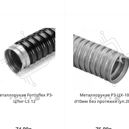
еталлорукав Fortisflex Р3-
Металлорукав Р3-ЦХ-10
ЦПнг-LS 12
d10мм без протяжки (уп.2
IEK CM10-10-020
74.00р.
76.00р.