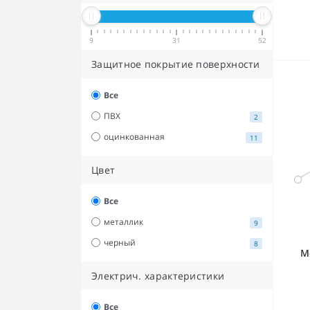
9
31
52
Защитное покрытие поверхности
Все
ПВХ
2
оцинкованная
11
Цвет
Все
металлик
9
черный
8
М
Электрич. характеристики
Все