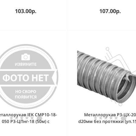
103.00р.
107.00р.
таллорукав IEK CMP10-18-
Металлорукав Р3-ЦХ-20
050 Р3-ЦПнг-18 (50м) с
d20мм без протяжки (уп.1
протяжкой черный
IEK CM10-20-015