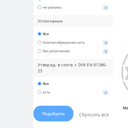
не указано
3
Уплотнение
Все
Хлопчатобумажная нить
9
без уплотнения
8
Утвержд. в соотв. с DIN EN 61386-
23
Все
есть
6
Ме
Подобрать
Сбросить все