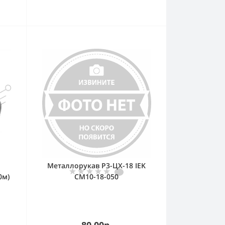
Металлорукав Р3-ЦХ-18 IEK
0м)
CM10-18-050
80.00р.