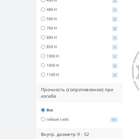
450 Н
2
480 Н
1
500 Н
2
700 Н
5
800 Н
1
850 Н
1
1000 Н
1
1050 Н
2
1100 Н
2
Прочность (сопротивление) при
изгибе
Все
гибкая (-ий)
17
Внутр. диаметр
9
-
52