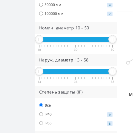
50000 мм
4
100000 мм
2
Номин. диаметр
10
-
50
10
30
50
Наруж. диаметр
13
-
58
13
36
58
Степень защиты (IP)
М
Все
IP40
9
IP65
8