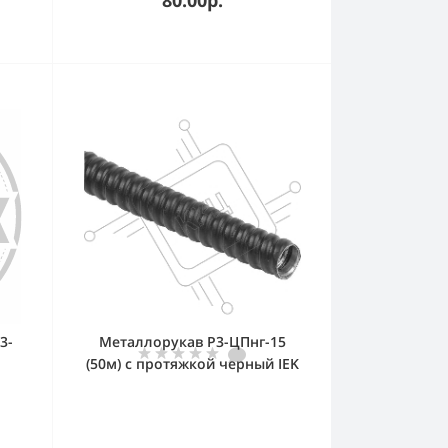
3-
Металлорукав Р3-ЦПнг-15
(50м) с протяжкой черный IEK
CMP10-15-050