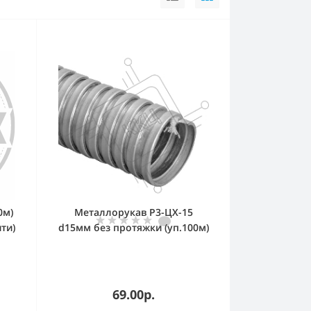
0м)
Металлорукав Р3-ЦХ-15
ти)
d15мм без протяжки (уп.100м)
IEK CM10-15-100
69.00р.