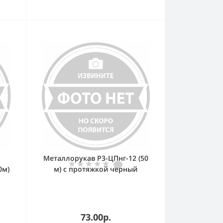
Металлорукав Р3-ЦПнг-12 (50
0м)
м) с протяжкой черный
73.00р.