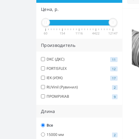
Цена, р.
60
154
1116
4422
12147
Производитель
DKC (ДКС)
11
FORTISFLEX
12
IEK (ИЭК)
17
RUVinil (Рувинил)
2
ПРОМРУКАВ
9
Длина
Все
15000 мм
2