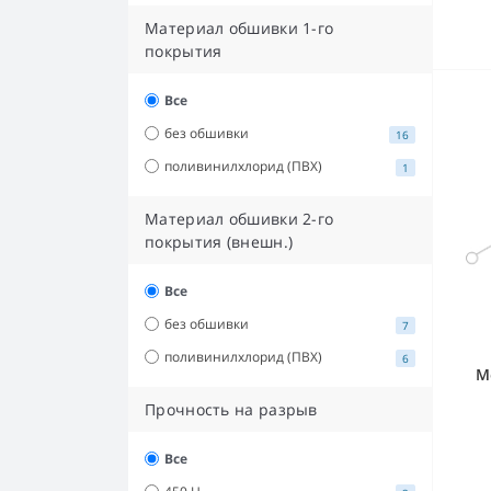
Материал обшивки 1-го
покрытия
Все
без обшивки
16
поливинилхлорид (ПВХ)
1
Материал обшивки 2-го
покрытия (внешн.)
Все
без обшивки
7
поливинилхлорид (ПВХ)
6
М
Прочность на разрыв
Все