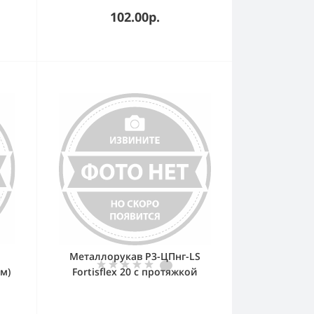
102.00р.
Металлорукав Р3-ЦПнг-LS
м)
Fortisflex 20 с протяжкой