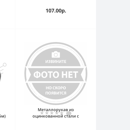
107.00р.
Металлорукав из
5м)
оцинкованной стали с
протяжкой DN 20мм, Dвн 20,5
мм, Dнар 24,5 мм, IP40, 50м