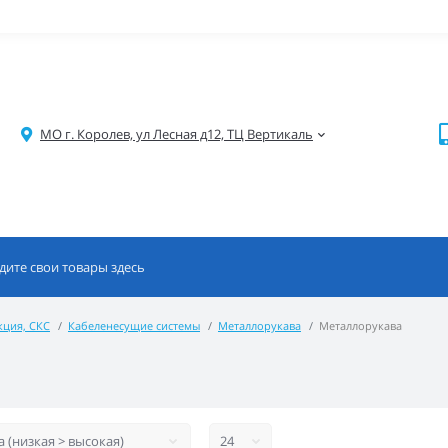
МО г. Королев, ул Лесная д12, ТЦ Вертикаль
кция, СКС
Кабеленесущие системы
Металлорукава
Металлорукава