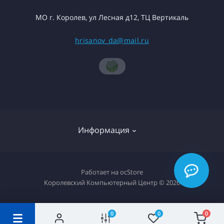
МО г. Королев, ул Лесная д12, ТЦ Вертикаль
hrisanov_da@mail.ru
Информация
О компании
Работает на
ocStore
Королевский Компьютерный Центр © 2026
Доставка товара
Политика конфиденциальности
0
0
0
Гарантия