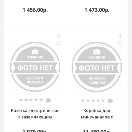
DLP - 1 крышка 65 мм -
белый 2м
белый (L = 2 метра,
1 456.00р.
1 473.00р.
цена за 1 метр)
Розетка электрическая
Коробка для
с заземляющим
миниканалов с
контактом двойная
выключателем DKC
под углом 45гр
10002
1 979.00р.
11 480.00р.