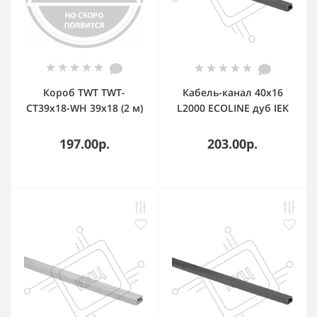
Короб TWT TWT-
Кабель-канал 40х16
CT39x18-WH 39х18 (2 м)
L2000 ECOLINE дуб IEK
CKK11-040-016-1-K24
197.00р.
203.00р.