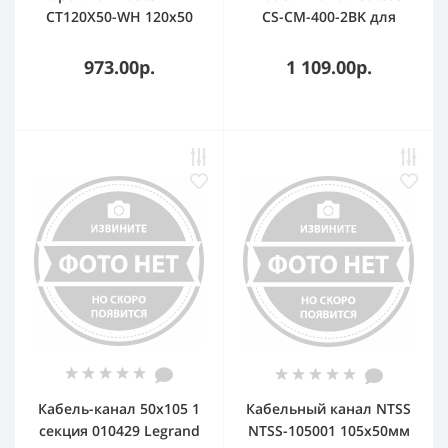
CT120X50-WH 120x50
CS-CM-400-2BK для
мм белый 2 м (упак.: 1
столов 40x13.4x34.2 см
шт)
черный
973.00р.
1 109.00р.
Кабель-канал 50x105 1
Кабельный канал NTSS
секция 010429 Legrand
NTSS-105001 105x50мм