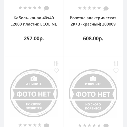
Кабель-канал 40х40
Розетка электрическая
L2000 пластик ECOLINE
2К+З (красный) 200009
IEK CKK11-040-040-1-
SPL
K01-024
257.00р.
608.00р.