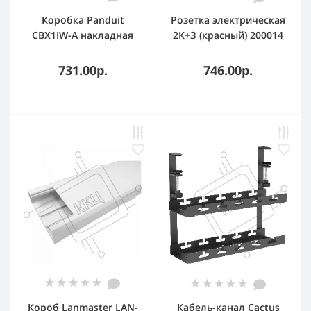
Коробка Panduit
Розетка электрическая
CBX1IW-A накладная
2К+З (красный) 200014
1xMini-Com белый
SPL
731.00р.
746.00р.
Короб Lanmaster LAN-
Кабель-канал Cactus