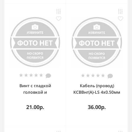
Винт с гладкой
Кабель (провод)
головкой и
КСВВнг(А)-LS 4х0.50мм
квадратным
подголовником М6х20
21.00р.
36.00р.
гор. оцинк. (уп.100шт)
DKC CM010620HDZ