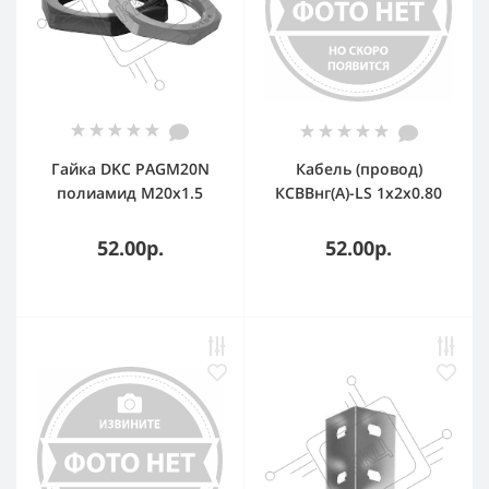
Гайка DKC PAGM20N
Кабель (провод)
полиамид М20х1.5
КСВВнг(А)-LS 1х2х0.80
черный (уп. 20 шт)
мм
52.00р.
52.00р.