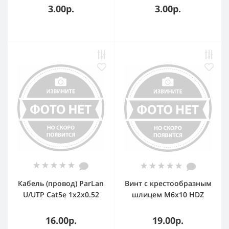
3.00р.
3.00р.
Кабель (провод) ParLan
Винт с крестообразным
U/UTP Cat5e 1х2х0.52
шлицем М6х10 HDZ
PVC
CM010610HDZ DKC
16.00р.
19.00р.