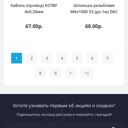
Кабель (провод) КСПВГ
Шпилька резьбовая
4х0.20мм
М6х1000 S3 (дл.1м) DKC
67.00р.
68.00р.
1
2
3
4
5
6
7
8
9
>
>|
Хотите узнавать первым об акциях и скидках?
Подпишитесь на нашу рассылку и покупайте с выгодой!