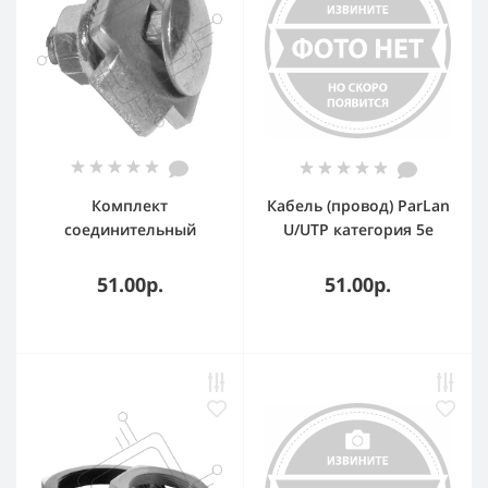
Комплект
Кабель (провод) ParLan
соединительный
U/UTP категория 5e
одинарный MS20
4х2х0.52 PVC
M6х20 IEK CLW10-MS-20
51.00р.
51.00р.