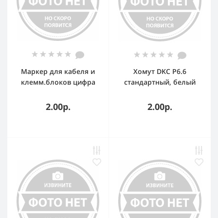
Маркер для кабеля и
Хомут DKC P6.6
клемм.блоков цифра
стандартный, белый
"9" CAB3 0.15-0.5кв.мм.
2,5x200
(белый) (упаковка)
2.00р.
2.00р.