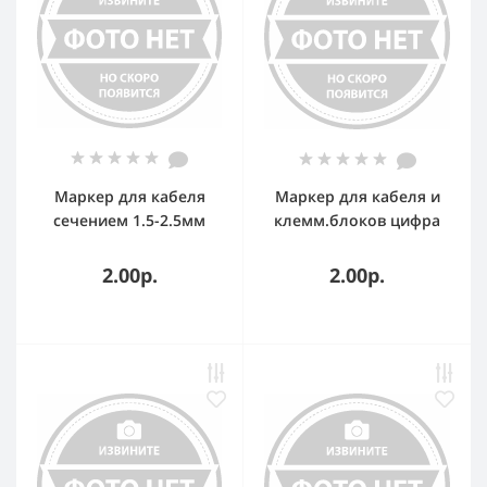
Маркер для кабеля
Маркер для кабеля и
сечением 1.5-2.5мм
клемм.блоков цифра
символ N MKCNS2 DKC
"4" CAB3 0.15-0.5кв.мм.
(желтый) (упаковка)
2.00р.
2.00р.