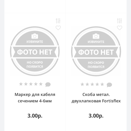
Маркер для кабеля
Скоба метал.
сечением 4-6мм
двухлапковая Fortisflex
символ C MKCCS3 DKC
СМД 12-13 (100 шт/уп)
3.00р.
3.00р.