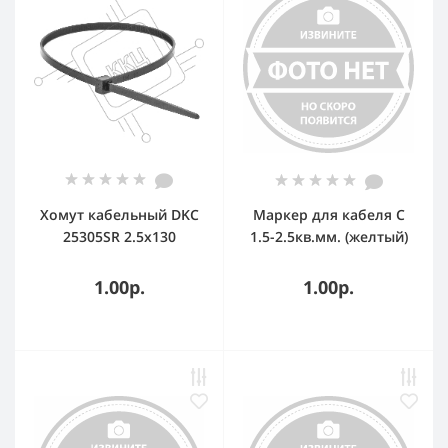
Хомут кабельный DKC
Маркер для кабеля C
25305SR 2.5х130
1.5-2.5кв.мм. (желтый)
полиамид черный (уп.
(упаковка) CAB3
100 шт)
1.00р.
1.00р.