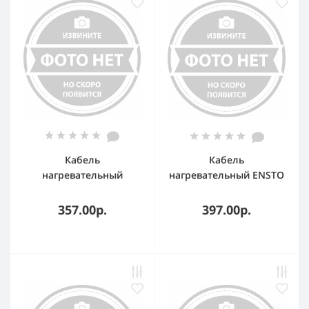
Кабель
Кабель
нагревательный
нагревательный ENSTO
саморегулирующийся
Tash1.5 16А 1.5Oм/м
17КСТМ2-Т
357.00р.
397.00р.