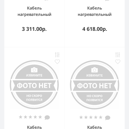
Кабель
Кабель
нагревательный
нагревательный
OneKeyElectro OKE-600-
OneKeyElectro OKE-900-
50,0
71,0
3 311.00р.
4 618.00р.
Кабель
Кабель