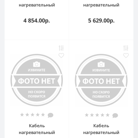
нагревательный
нагревательный
саморег. 17Вт/м для
OneKeyElectro OKE-
обогрева
1200-86,0
4 854.00р.
5 629.00р.
трубопроводов
StopFrost 5м EKF SF-17-
5
Кабель
Кабель
нагревательный
нагревательный