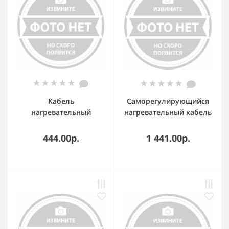
Кабель
Саморегулирующийся
нагревательный
нагревательный кабель
саморегулирующийся
60МТК-Ф-2
33ТСК-РВ
444.00р.
1 441.00р.