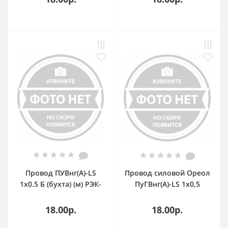
Провод ПУВнг(А)-LS
Провод силовой Ореол
1х0.5 Б (бухта) (м) РЭК-
ПуГВнг(А)-LS 1х0,5
PRYSMIAN 0601010201
коричневый ТРТС
18.00р.
18.00р.