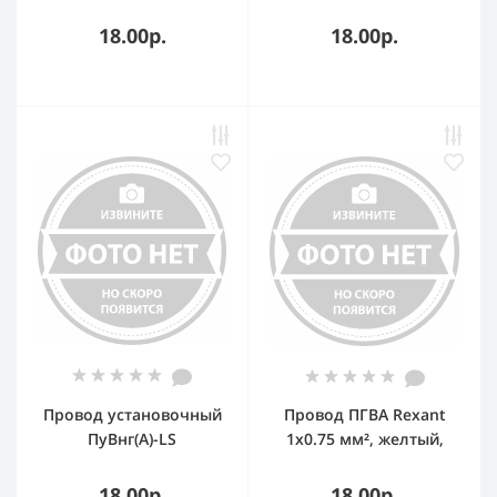
1х0,5белый ТРТС
1х0,5желто-зеленый
ТРТС
18.00р.
18.00р.
Провод установочный
Провод ПГВА Rexant
ПуВнг(А)-LS
1х0.75 мм², желтый,
1х0.5черный
бухта 100 м
18.00р.
18.00р.