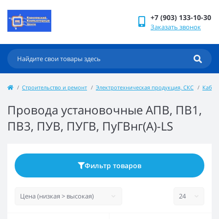
+7 (903) 133-10-30
Заказать звонок
Строительство и ремонт
Электротехническая продукция, СКС
Кабел
Провода установочные АПВ, ПВ1,
ПВ3, ПУВ, ПУГВ, ПуГВнг(А)-LS
Фильтр товаров