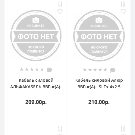
Кабель силовой
Кабель силовой Алюр
АЛЬФАКАБЕЛЬ ВВГнг(А)-
ВВГнг(А)-LSLTx 4х2.5
LS 4х2.5-0.660
(N)-0.660
однопроволочный
однопроволочный
209.00р.
210.00р.
ТРТС 656713
(бухта)