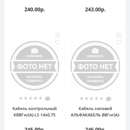
(N,PE)-0.660
ТРТС
однопроволочный
240.00р.
243.00р.
Кабель контрольный
Кабель силовой
КВВГнг(А)-LS 14х0,75
АЛЬФАКАБЕЛЬ ВВГнг(А)-
ТРТС
LS 5х2.5-0.660
однопроволочный
245.00р.
246.00р.