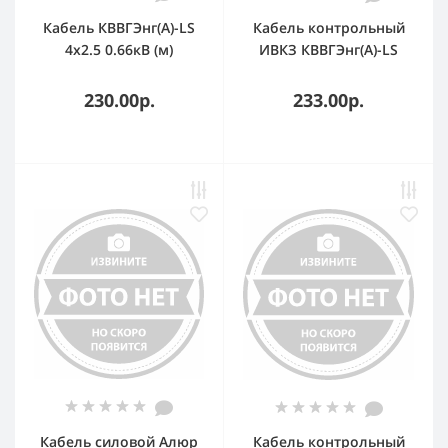
Кабель КВВГЭнг(А)-LS
Кабель контрольный
4х2.5 0.66кВ (м)
ИВКЗ КВВГЭнг(А)-LS
Кавказкабель
10х1 ТРТС
62017180753
230.00р.
233.00р.
Кабель силовой Алюр
Кабель контрольный