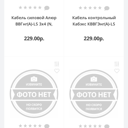
Кабель силовой Алюр
Кабель контрольный
ВВГнг(А)-LS 3х4 (N,
Кабэкс КВВГЭнг(А)-LS
PE)-0.660
7х1,5
однопроволочный
229.00р.
229.00р.