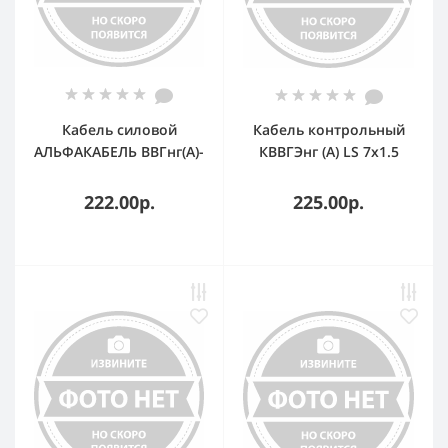
Кабель силовой
Кабель контрольный
АЛЬФАКАБЕЛЬ ВВГнг(А)-
КВВГЭнг (А) LS 7х1.5
LS 3х4-0.660 плоский
ТРТС
однопроволочный
222.00р.
225.00р.
ТРТС 656739