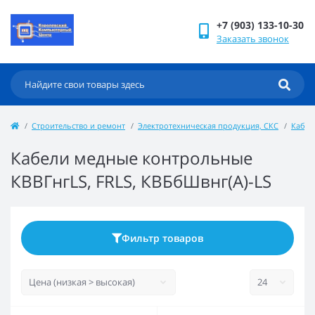
+7 (903) 133-10-30
Заказать звонок
Строительство и ремонт
Электротехническая продукция, СКС
Кабел
Кабели медные контрольные
КВВГнгLS, FRLS, КВБбШвнг(A)-LS
Фильтр товаров