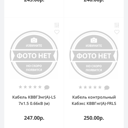
ТРТС 656715
Кабель КВВГЭнг(А)-LS
Кабель контрольный
7х1.5 0.66кВ (м)
Кабэкс КВВГнг(А)-FRLS
Кавказкабель
7х1,5
62017180696
247.00р.
250.00р.