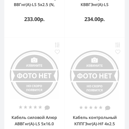
ВВГнг(А)-LS 5х2.5 (N,
КВВГЭнг(А)-LS
PE)-0.660
10х0.75ТРТС
однопроволочный
233.00р.
234.00р.
Кабель силовой Алюр
Кабель контрольный
АВВГнг(А)-LS 5х16.0
КППГЭнг(А)-HF 4х2.5