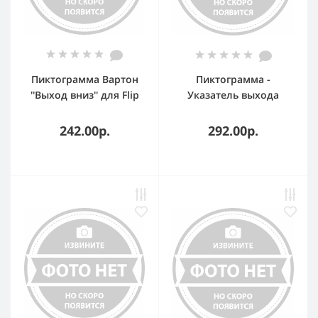
Пиктограмма Вартон
Пиктограмма -
''Выход вниз'' для Flip
Указатель выхода
Вартон
POINTER LE7638
LEDeffect
242.00р.
292.00р.