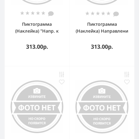
Пиктограмма
Пиктограмма
(Наклейка) "Напр. к
(Наклейка) Направлени
эвакуационному
е к выходу направо NP
выходу налево" NPU-
U-3413.E03 для
313.00р.
313.00р.
3413.E04 для UNIVERSAL
UNIVERSAL a16514
a16515 Белый свет
Белый свет