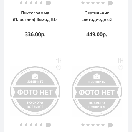
Пиктограмма
Светильник
(Пластина) Выход BL-
светодиодный
3517.E22 для KURS
аварийный
а12900 Белый свет
непостоянный ЭРА
336.00р.
449.00р.
30LED 5ч IP20 (40/3360)