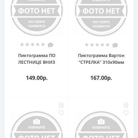
Пиктограмма ПО
Пиктограмма Вартон
ЛЕСТНИЦЕ ВНИЗ
"СТРЕЛКА" 310х90мм
ВЛЕВО 310х90мм для
для аварийно-
аварийно-
эвакуационного
149.00р.
167.00р.
эвакуационного
светильника Basic IP65
светильника Basic IP65
ВАРТОН