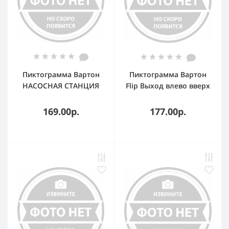
Пиктограмма Вартон
Пиктограмма Вартон
НАСОСНАЯ СТАНЦИЯ
Flip Выход влево вверх
красный для аварийно-
эвакуационного
169.00р.
177.00р.
светильника ip65