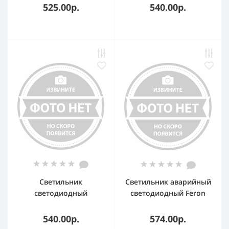
2вт 4ч универсальный
ТЕКСТА,стикер
525.00р.
540.00р.
IP40
350х130мм
Светильник
Светильник аварийный
светодиодный
светодиодный Feron
аварийный
LEDх30 8ч
постоянный ЭРА 30LED
непостоянный IP20
540.00р.
574.00р.
5ч IP20 (40/1600)