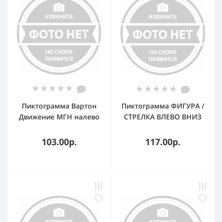
Пиктограмма Вартон
Пиктограмма ФИГУРА /
Движение МГН налево
СТРЕЛКА ВЛЕВО ВНИЗ
310х90мм для авар-
310х90мм для
эвакуац св-ка Basic IP65
аварийно-
103.00р.
117.00р.
эвакуационного
светильника Basic IP65
ВАРТОН