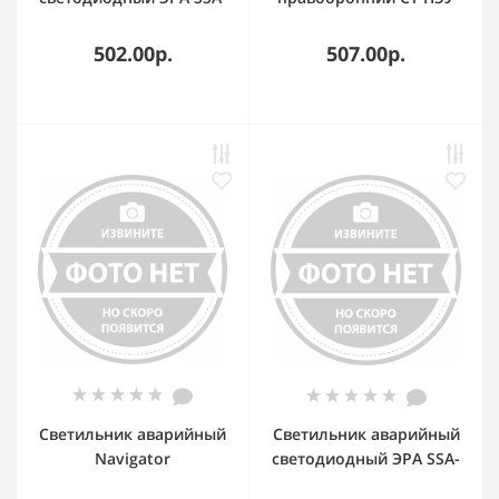
101-1-20 1,5ч 3Вт
094 (210х105)
ВЫХОД-EXIT
LUNA/MARS
502.00р.
507.00р.
пиктограмма
Светильник аварийный
Светильник аварийный
Navigator
светодиодный ЭРА SSA-
светодиодный NEF-09
101-0-20 1,5ч 3Вт БЕЗ