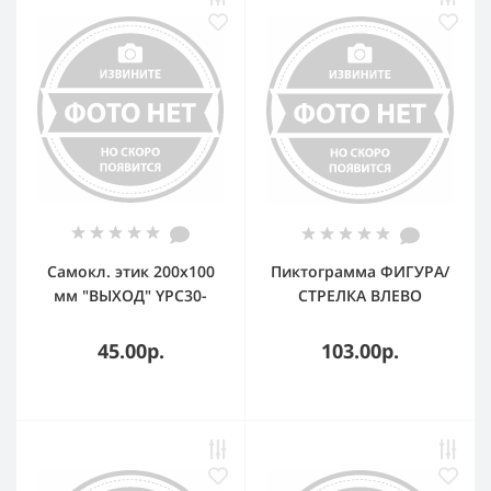
Самокл. этик 200х100
Пиктограмма ФИГУРА/
мм "ВЫХОД" YPC30-
СТРЕЛКА ВЛЕВО
2010V IEK
300х150мм для авар-
эвакуац св-ка
45.00р.
103.00р.
Vision/IP65 Basic