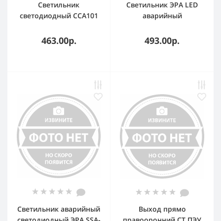
Светильник
Светильник ЭРА LED
светодиодный ССА101
аварийный
1.5ч ВЫХОД-EXIT
непостоянный 30LED 5ч
аварийный
IP20 выход DBA-102-0-
463.00р.
493.00р.
односторон. GENERICA
20
LSSA0-101-D15-20-K03-G
Светильник аварийный
Выход прямо
светодиодный ЭРА SSA-
правооронний СТ ПЭУ