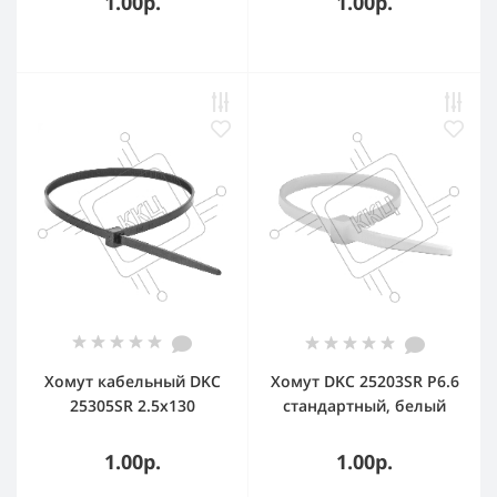
1.00р.
1.00р.
Хомут кабельный DKC
Хомут DKC 25203SR P6.6
25305SR 2.5х130
стандартный, белый
полиамид черный (уп.
2,5x100
100 шт)
1.00р.
1.00р.