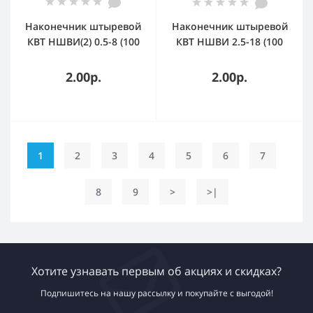
Наконечник штыревой
Наконечник штыревой
КВТ НШВИ(2) 0.5-8 (100
КВТ НШВИ 2.5-18 (100
шт/уп) 79461
шт/упак) 79445
2.00р.
2.00р.
1
2
3
4
5
6
7
8
9
>
>|
Хотите узнавать первым об акциях и скидках?
Подпишитесь на нашу рассылку и покупайте с выгодой!