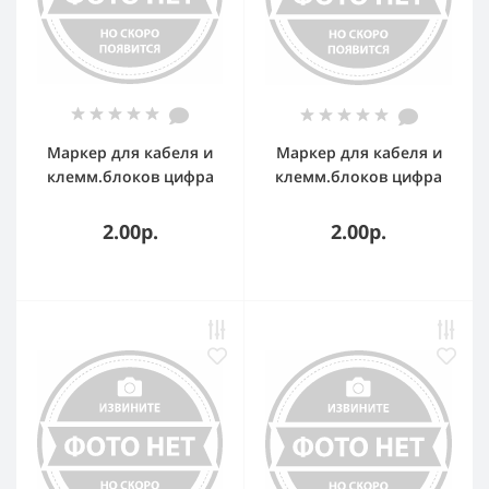
Маркер для кабеля и
Маркер для кабеля и
клемм.блоков цифра
клемм.блоков цифра
"4" CAB3 0.15-0.5кв.мм.
"9" CAB3 0.15-0.5кв.мм.
(желтый) (упаковка)
(белый) (упаковка)
2.00р.
2.00р.