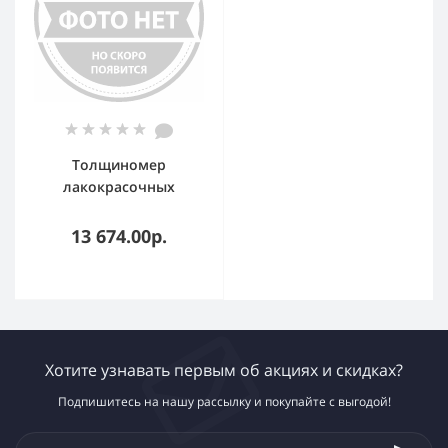
Толщиномер
лакокрасочных
покрытий Deli
DL333301 диапазон
13 674.00р.
измерений: 0-1300 мкм
Хотите узнавать первым об акциях и скидках?
Подпишитесь на нашу рассылку и покупайте с выгодой!