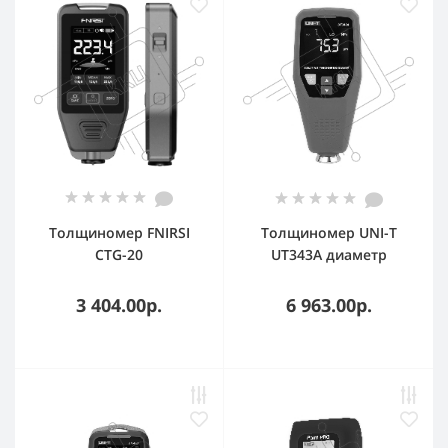
Толщиномер FNIRSI
Толщиномер UNI-T
CTG-20
UT343A диаметр
измеряемой площади
20 мм, min толщина
3 404.00р.
6 963.00р.
объема 0,5 мм