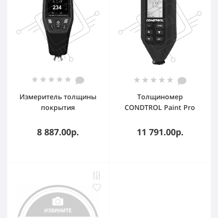
Измеритель толщины
Толщиномер
покрытия
CONDTROL Paint Pro
(толщиномер) UNI-T
универсальный
UT343D
8 887.00р.
11 791.00р.