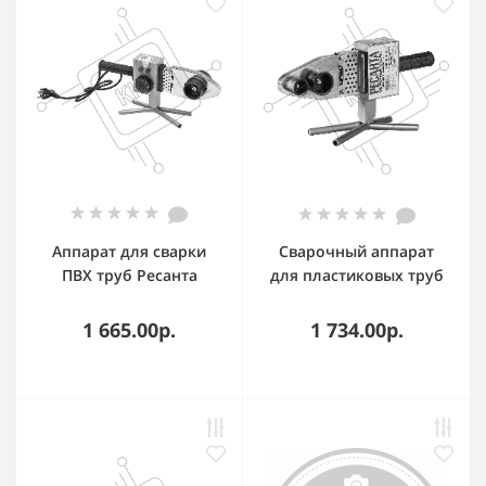
Аппарат для сварки
Сварочный аппарат
ПВХ труб Ресанта
для пластиковых труб
АСПТ-63/1К
Ресанта АСПТ-1000А
раструбная (без кейса)
1 665.00р.
1 734.00р.