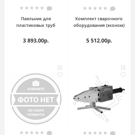
Паяльник для
Комплект сварочного
пластиковых труб
оборудования (эконом)
FUSION KF10 (сеть,
PRO AQUA CM-02
700Вт, 50-300 °С,
3 893.00р.
5 512.00р.
max40мм)