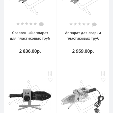
Сварочный аппарат
Аппарат для сварки
для пластиковых труб
пластиковых труб
Ресанта АСПТ-2000К
Ресанта АСПТ-1200
раструбная 2кВт (кейс в
2 836.00р.
2 959.00р.
комплекте)