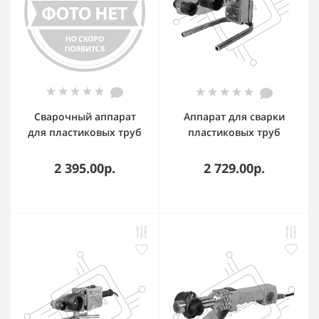
Сварочный аппарат
Аппарат для сварки
для пластиковых труб
пластиковых труб
Turbosky СПТ-1000 1кВт
Ресанта АСПТ-1000Д
Тмакс.:300 парн.насад.
2 395.00р.
2 729.00р.
6насад. (кейс в компл.)