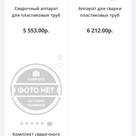
Сварочный аппарат
Аппарат для сварки
для пластиковых труб
пластиковых труб
Elitech СПТ 1500Э
Sturm TW7219 1900Вт 6
раструбная (кейс в
насадок 20-63мм кейс
5 553.00р.
6 212.00р.
комплекте)
металл.
Комплект сварочного