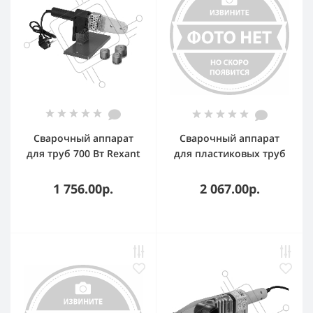
Сварочный аппарат
Сварочный аппарат
для труб 700 Вт Rexant
для пластиковых труб
RX-700
Ресанта АСПТ-2000А
раструбная 2кВт
1 756.00р.
2 067.00р.