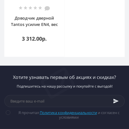
Доводчик дверной
Tantos усилие EN4, вес
двери до 100 кг, две
регулировки
3 312.00р.
Хотите узнавать первым об акциях и скидках?
Подпишитесь на нашу рассылку и покупайте с выгодой!
Я прочитал
Политика конфиденциальности
и согласен с
условиями