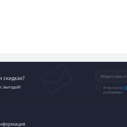
и скидках?
с выгодой!
Я прочитал
П
условиями
нформация