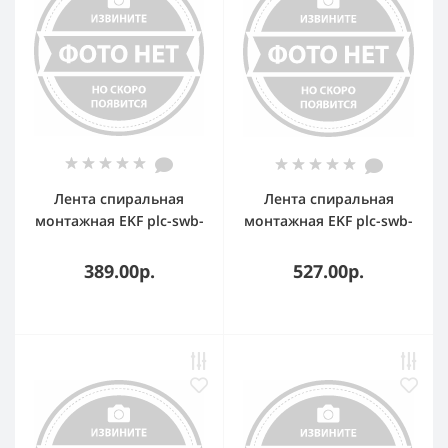
Лента спиральная
Лента спиральная
монтажная EKF plc-swb-
монтажная EKF plc-swb-
10 SWB-10 D10 мм d7,5
12 SWB-12 D12 мм d9
мм (10м.) EKF PROxima
мм (10м.) EKF PROxima
389.00р.
527.00р.