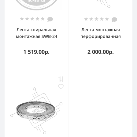
Лента спиральная
Лента монтажная
монтажная SWB-24
перфорированная
D=24мм, d=21мм
20х0.7 (уп.25м) IEK
(рулон 10м) EKF
CLP1M-LP-20-1
1 519.00р.
2 000.00р.
PROxima plc-swb-24 EKF