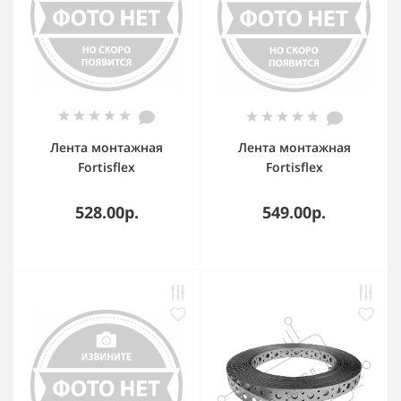
Лента монтажная
Лента монтажная
Fortisflex
Fortisflex
перфорированная
перфорировання волна
прямая ЛМП 12x0,55
ЛМПВ 12x0,55 рул.25 м
528.00р.
549.00р.
рул.25 м