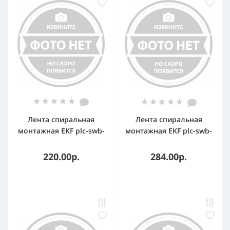
Лента спиральная
Лента спиральная
монтажная EKF plc-swb-
монтажная EKF plc-swb-
06 SWB-06 D6 мм d4 мм
08 SWB-08 D8 мм d6 мм
(10м.) EKF PROxima
(10м.) EKF PROxima
220.00р.
284.00р.