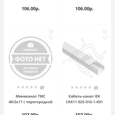
(56 м/уп) Промрукав
106.00р.
106.00р.
Миниканал TMC
Кабель-канал IEK
40/2x17 с перегородкой
CKK11-025-016-1-K01
25х16 ECOLINE (2 м)
107.00р.
107.00р.