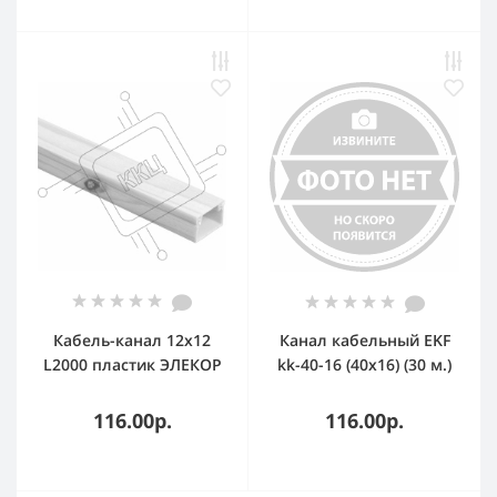
65015-27М
Кабель-канал 12х12
Канал кабельный EKF
L2000 пластик ЭЛЕКОР
kk-40-16 (40х16) (30 м.)
сосна IEK CKK10-012-
Plast EKF PROxima (2
012-1-K34
метра)
116.00р.
116.00р.