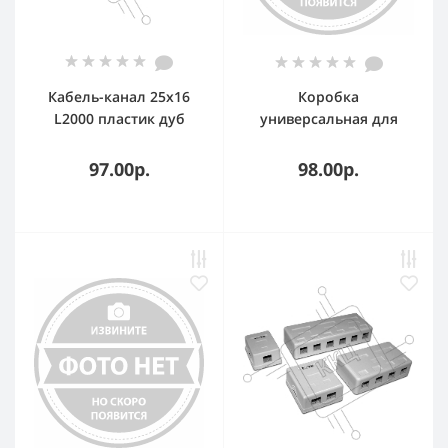
Кабель-канал 25х16
Коробка
L2000 пластик дуб
универсальная для
(темн. основа) Рувинил
кабель-канала
РКК-25х16-08М
85х85х45 (152 шт)
97.00р.
98.00р.