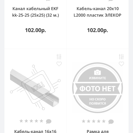
Канал кабельный EKF
Кабель-канал 20х10
kk-25-25 (25х25) (32 м.)
L2000 пластик ЭЛЕКОР
Plast EKF PROxima (2
IEK CKK10-020-010-1-K01
метра)
102.00р.
102.00р.
Кабель-канал 16х16
Рамка для