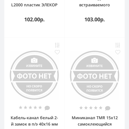
L2000 пластик ЭЛЕКОР
встраиваемого
IEK CKK10-016-016-1-K01
оборудования
45х50х15 мм для
102.00р.
103.00р.
РКК-100х60 и 100х40
(белый)
Кабель-канал белый 2-
Миниканал TMR 15x12
й замок в п/э 40х16 мм
самоклеющийся