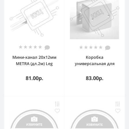
Мини-канал 20х12мм
Коробка
METRA (дл.2м) Leg
универсальная для
638192
кабель-каналов
85х85х42 IP40 Рувинил
81.00р.
83.00р.
65015