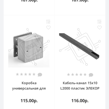
Коробка
Кабель-канал 15х10
универсальная для
L2000 пластик ЭЛЕКОР
кабель-каналов
дуб IEK CKK10-015-010-
85х85х42 сосна (светл.
1-K24
115.00р.
116.00р.
основа) IP40 Рувинил