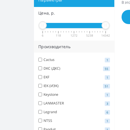
В эт
Цена, р.
6
118
1272
5238
14342
Производитель
Cactus
1
DKC (ДКС)
55
EKF
1
IEK (ИЭК)
51
Keystone
1
LANMASTER
3
Legrand
6
NTSS
1
Panduit
1