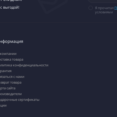
с выгодой!
Я прочитал
П
условиями
нформация
 компании
ставка товара
олитика конфиденциальности
арантия
язаться с нами
зврат товара
рта сайта
роизводители
одарочные сертификаты
кции