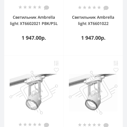
Светильник Ambrella
Светильник Ambrella
light XT6602021 PBK/PSL
light XT6601022
черный
WH/MCH белый/хром
полированный/
матовый MR16 GU10
1 947.00р.
1 947.00р.
серебро полированное
(C6601, N6123)
MR16 GU10 (C6602,
N6122)