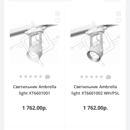
Светильник Ambrella
Светильник Ambrella
light XT6601001
light XT6601002 WH/PSL
WH/SWH белый/белый
белый/серебро
песок MR16 GU10
полированное MR16
1 762.00р.
1 762.00р.
(C6601, N6101)
GU10 (C6601, N6104)