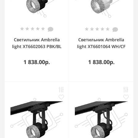
Светильник Ambrella
Светильник Ambrella
light XT6602063 PBK/BL
light XT6601064 WH/CF
черный
белый/кофе MR16 GU10
полированный/
(C6601, N6154)
1 838.00р.
1 838.00р.
голубой MR16 GU10
(C6602, N6153)