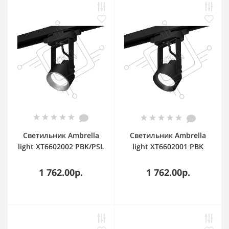
Светильник Ambrella
Светильник Ambrella
light XT6602002 PBK/PSL
light XT6602001 PBK
черный
черный полированный
полированный/
MR16 GU10 (C6602,
1 762.00р.
1 762.00р.
серебро полированное
N6103)
MR16 GU10 (C6602,
N6104)