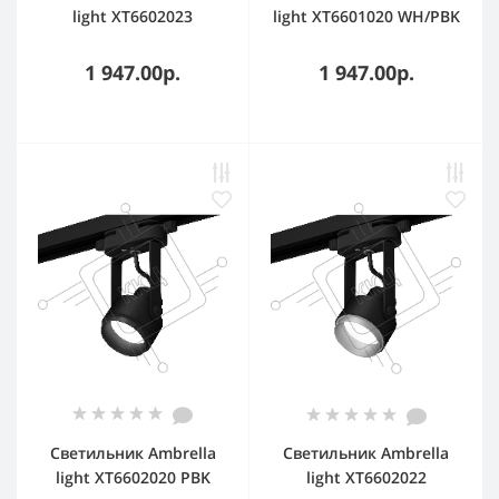
light XT6602023
light XT6601020 WH/PBK
PBK/PYG черный
белый/черный
полированный/золото
полированный MR16
1 947.00р.
1 947.00р.
желтое полированное
GU10 (C6601, N6121)
MR16 GU10 (C6602,
N6124)
Светильник Ambrella
Светильник Ambrella
light XT6602020 PBK
light XT6602022