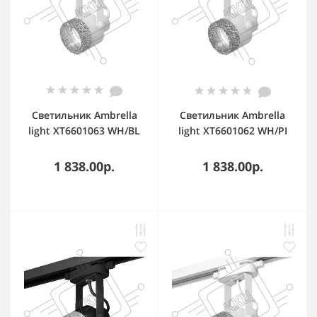
Светильник Ambrella
Светильник Ambrella
light XT6601063 WH/BL
light XT6601062 WH/PI
белый/голубой MR16
белый/розовый MR16
GU10 (C6601, N6153)
GU10 (C6601, N6152)
1 838.00р.
1 838.00р.