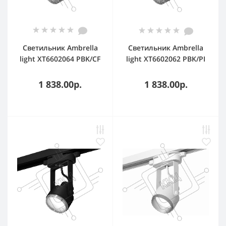
Светильник Ambrella
Светильник Ambrella
light XT6602064 PBK/CF
light XT6602062 PBK/PI
черный
черный
полированный/кофе
полированный/
1 838.00р.
1 838.00р.
MR16 GU10 (C6602,
розовый MR16 GU10
N6154)
(C6602, N6152)