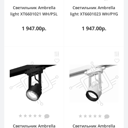
Светильник Ambrella
Светильник Ambrella
light XT6601021 WH/PSL
light XT6601023 WH/PYG
белый/серебро
белый/золото желтое
полированное MR16
полированное MR16
1 947.00р.
1 947.00р.
GU10 (C6601, N6122)
GU10 (C6601, N6124)
Светильник Ambrella
Светильник Ambrella