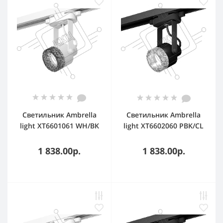
Светильник Ambrella
Светильник Ambrella
light XT6601061 WH/BK
light XT6602060 PBK/CL
белый/тонированный
черный
MR16 GU10 (C6601,
полированный/
1 838.00р.
1 838.00р.
N6151)
прозрачный MR16 GU10
(C6602, N6150)