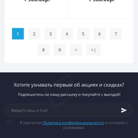
розовое полированное
(C6601, N6130)
MR16 GU10 (C6602,
N6135)
1
2
3
4
5
6
7
8
9
>
>|
Хотите узнавать первым об акциях и скидках?
Подпишитесь на нашу рассылку и покупайте с выгодой!
Я прочитал
Политика конфиденциальности
и согласен с
условиями