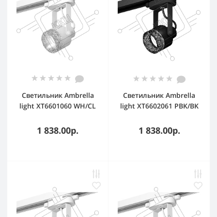
Светильник Ambrella
Светильник Ambrella
light XT6601060 WH/CL
light XT6602061 PBK/BK
белый/прозрачный
черный
MR16 GU10 (C6601,
полированный/
1 838.00р.
1 838.00р.
N6150)
тонированный MR16
GU10 (C6602, N6151)