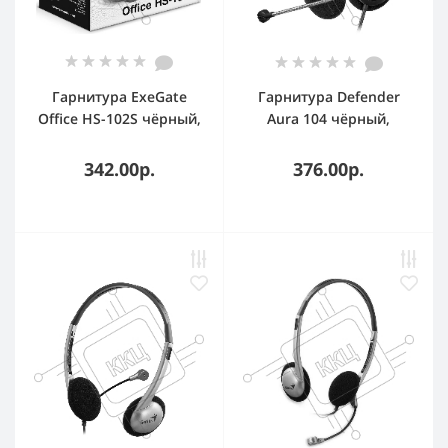
Гарнитура ExeGate
Гарнитура Defender
Office HS-102S чёрный,
Aura 104 чёрный,
проводная, 3.5 мм,
проводная
накладные, регулятор
342.00р.
376.00р.
громкости