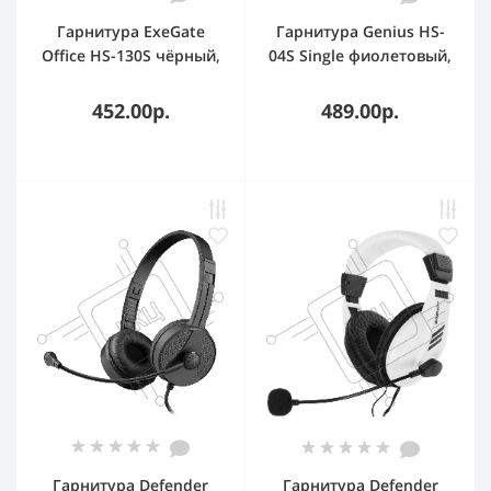
Гарнитура ExeGate
Гарнитура Genius HS-
Office HS-130S чёрный,
04S Single фиолетовый,
проводная, 2 x mini
проводная
jack 3.5 мм
452.00р.
489.00р.
Гарнитура Defender
Гарнитура Defender