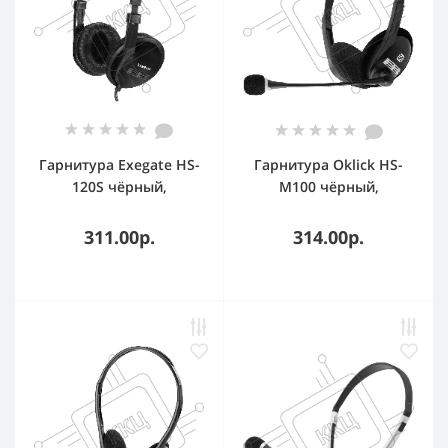
Гарнитура Exegate HS-
Гарнитура Oklick HS-
120S чёрный,
M100 чёрный,
проводная, 2 x mini
проводная, 3.5 мм
jack 3.5 мм, подвижный
311.00р.
314.00р.
микрофон