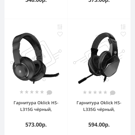
Гарнитура Oklick HS-
Гарнитура Oklick HS-
L315G чёрный,
L335G чёрный,
проводная, 3.5 мм,
проводная, USB-C/3.5
подсветка
мм
573.00р.
594.00р.