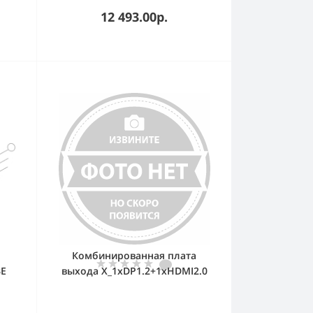
09-
12 493.00р.
,
pin
n),
Комбинированная плата
BE
выхода X_1xDP1.2+1xHDMI2.0
output card