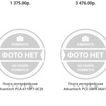
дсоединение к мат. плате)
with IPC Chassis: IPC-510, I
1 375.00р.
3 476.00р.
610, IPC-611, ACP-4000, AC
4010, ACP-4320, and ACP-4
Advantech
Плата интерфейсная
Плата интерфейсная
dvantech PCA-6119P7-0C2E
Advantech PCE-5B09-06A1
омышленная кросс-плата 2
Промышленная кросспла
х PICMG, 10 х ISA,7 х PCI
PICMG 1.3 10 слотов, 1xPI
vantech подходит для плат
1.3, Advantech Кросспла