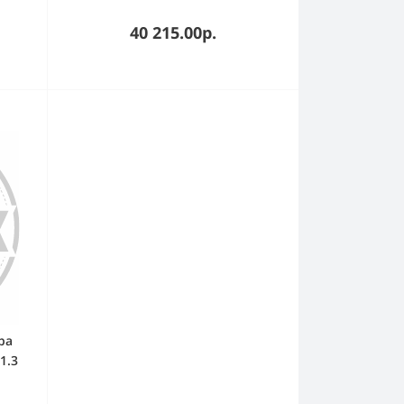
ей
40 215.00р.
ра
1.3