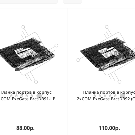
Планка портов в корпус
Планка портов в корпу
xCOM ExeGate BrctDB91-LP
2xCOM ExeGate BrctDB92 (
om 10-pin (F) --> RS232 DB9
10-pin (F) --> 2 x RS232 DB
Male, кабель 20 см, Low
Male, кабель 20 см)
Profile)
88.00р.
110.00р.