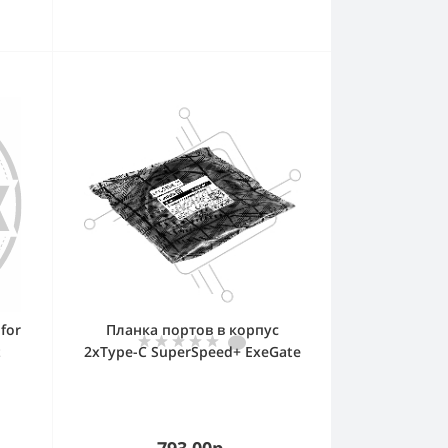
for
Планка портов в корпус
t
2xType-C SuperSpeed+ ExeGate
BrctUSB32E-2C (USB3.2 Gen2
not
2xType-E 20Pin Male -->
2xType-C USB 3.2 Gen 2,
SuperSpeed+ скорость до 10
793.00р.