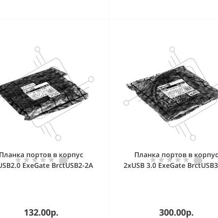
Планка портов в корпус
Планка портов в корпу
USB2.0 ExeGate BrctUSB2-2A
2xUSB 3.0 ExeGate BrctUSB3
B 2.0 9pin (IDC 9pin F) --> 2x
(USB 3.0 20pin (IDC 20pin F) 
USB 2.0 Af, кабель 20 см)
2x USB 3.0 Af, кабель 20 с
132.00р.
300.00р.