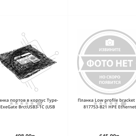
анка портов в корпус Type-
Планка Low profile bracket 
 ExeGate BrctUSB3-1C (USB
817753-B21 HPE Etherne
 Gen1 20pin (IDC 20pin F) -->
10/25Gb 2-port SFP28
B 3.2 Gen1 Type-Cf, кабель
MCX4121A-ACUT Adapter (
30 см)
original)
408.00р.
645.00р.