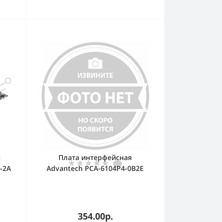
с
Плата интерфейсная
-2A
Advantech PCA-6104P4-0B2E
-->
Backplane 4 слота, 1 сегмент,
м)
4xPCI, размер 110x180мм
354.00р.