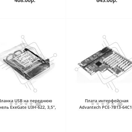
Планка USB на переднюю
Плата интерфейсная
нель ExeGate U3H-622, 3,5",
Advantech PCE-7B13-64C1
*TypeA +2*TypeC (USB 3.2
Backplane PICMG 1.3, 13
Gen2 (SuperSpeed USB
слотов: 1xPICMG 1.3, 4xPC
10Gbps), черная, металл,
2xPCIe x8, 6xPCI-X, Compati