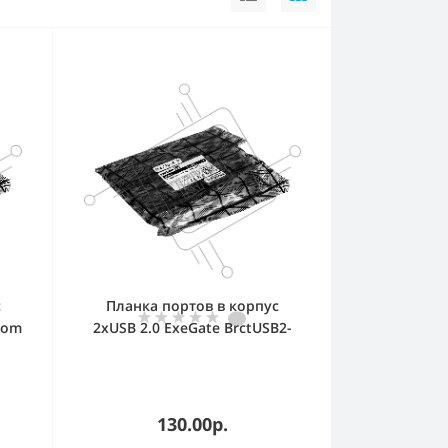
с
Планка портов в корпус
Com
2xUSB 2.0 ExeGate BrctUSB2-
9
2A-LP (USB 2.0 9pin (IDC 9pin F)
--> 2x USB 2.0 Af, кабель 20 см,
Low Profile)
130.00р.