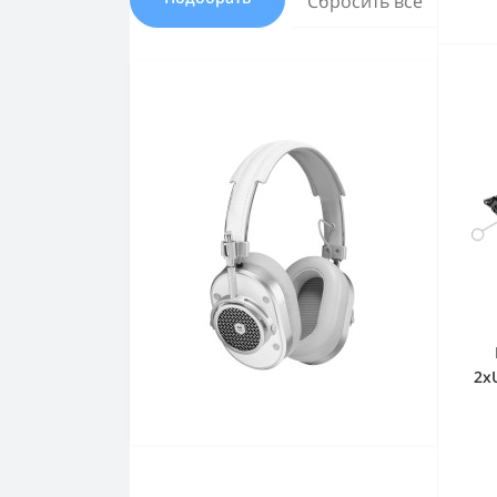
Сбросить все
2x
(US