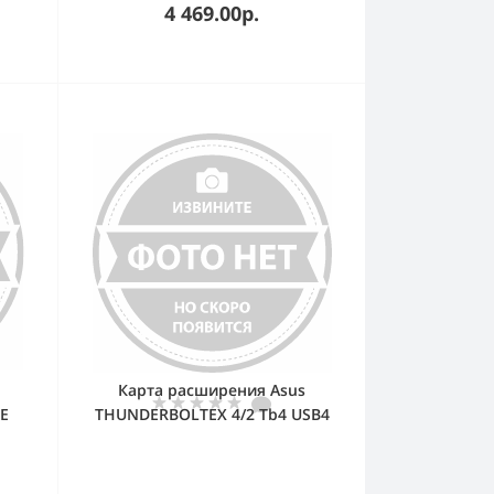
PC-
Chassis: ACP-4000, ACP-4010,
4 469.00р.
P-
ACP-4320, ACP-4340, ACP-4360,
360
IPC-510, IPC-610, IPC-611
Advantech
Карта расширения Asus
E
THUNDERBOLTEX 4/2 Tb4 USB4
та
TYPE C ADD ON CARD
CMG
та