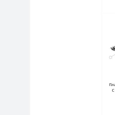
Пл
C
3.2
US