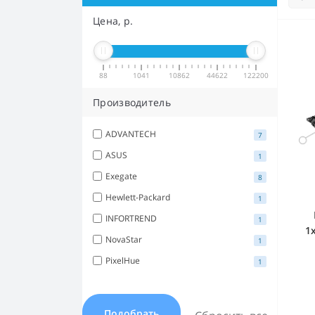
Цена, р.
88
1041
10862
44622
122200
Производитель
ADVANTECH
7
ASUS
1
Exegate
8
Hewlett-Packard
1
INFORTREND
1
1
NovaStar
1
(C
PixelHue
1
Подобрать