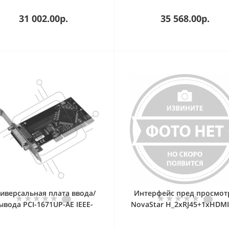
гальванической изоляци
31 002.00р.
35 568.00р.
иверсальная плата ввода/
Интерфейс пред просмот
ывода PCI-1671UP-AE IEEE-
NovaStar H_2xRJ45+1xHDMI
488.2 Interface Low Profile
preview card
iversal PCI Card Advantech