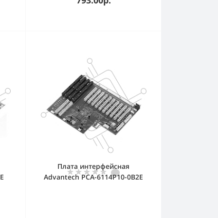
Гбит/с, кабель 30 см)
Плата интерфейсная
E
Advantech PCA-6114P10-0B2E
Backplane PICMG 1.0, 14
I,
слотов: 2xPICMG 1.0, 10xPCI,
ble
2xISA, Compatible with IPC