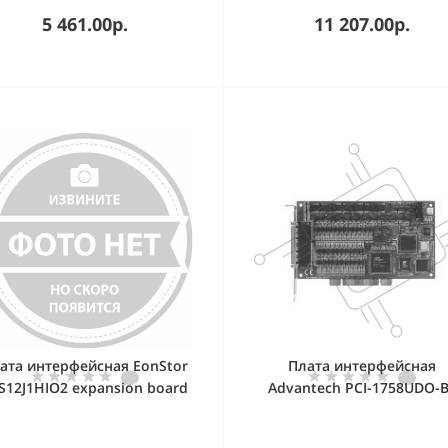
фор подходит для плат
PCE-5B Кроссплата PCE-5B
5 461.00р.
11 207.00р.
ормата PICMG1.0 Full-Size,
06A1E, 1xPCI Express x16
размер 417 см x 260 см
1xPCI Express x4, 6xPCI, 4-
ATX, 24-pin ATX, 4xUSB (4-pi
8-pin ATX
ата интерфейсная EonStor
Плата интерфейсная
S12J1HIO2 expansion board
Advantech PCI-1758UDO-
r expansion enclosure with
128-канальная плата
2x 12Gb SAS ports, type 2
цифрового вывода, с