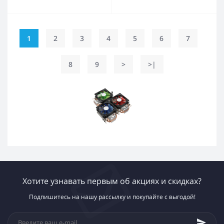
5000RPM, 24dBA)
1
2
3
4
5
6
7
8
9
>
>|
Хотите узнавать первым об акциях и скидках?
Подпишитесь на нашу рассылку и покупайте с выгодой!