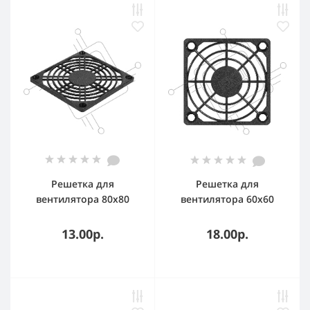
Решетка для
Решетка для
вентилятора 80x80
вентилятора 60x60
ExeGate EG-080PSB
ExeGate EG-060PSB
(80x80 мм,
(60x60 мм,
13.00р.
18.00р.
пластиковая,
пластиковая,
квадратная, черная)
квадратная, черная)