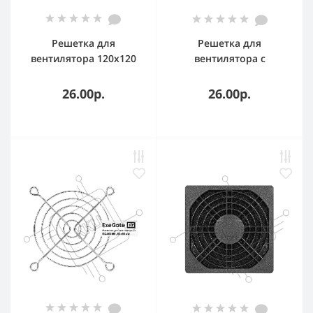
Решетка для
Решетка для
вентилятора 120x120
вентилятора с
ExeGate EG-120PSB
фильтром 70х70
(120x120 мм,
ExeGate EG-070PSFB
26.00р.
26.00р.
пластиковая,
квадратная, черная)