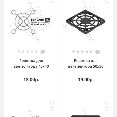
Решетка для
Решетка для
вентилятора 40x40
вентилятора 50х50
ExeGate EG-040MR
ExeGate EG-050PSB
(40x40 мм,
(50х50 мм,
18.00р.
19.00р.
металлическая,
пластиковая,
круглая, никель)
квадратная, черная)