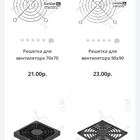
Решетка для
Решетка для
вентилятора 70x70
вентилятора 90x90
ExeGate EG-070MR
ExeGate EG-090MR
(70x70 мм,
(90x90 мм,
21.00р.
23.00р.
металлическая,
металлическая,
круглая, никель)
круглая, никель)