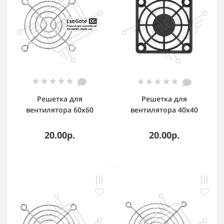
Решетка для
Решетка для
вентилятора 60x60
вентилятора 40x40
ExeGate EG-060MR
ExeGate EG-040PSB
(60x60 мм,
(40x40 мм,
20.00р.
20.00р.
металлическая,
пластиковая,
круглая, никель)
квадратная, черная)