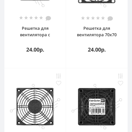
Решетка для
Решетка для
вентилятора с
вентилятора 70x70
фильтром 50х50
ExeGate EG-070PSB
ExeGate EG-050PSFB
(70x70 мм,
24.00р.
24.00р.
пластиковая,
квадратная, черная)