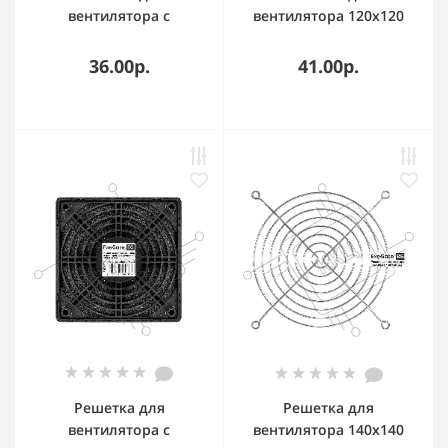
вентилятора с
вентилятора 120x120
фильтром 80х80
ExeGate EG-120MR
ExeGate EG-080PSFB
(120x120 мм,
36.00р.
41.00р.
(80x80 мм,
металлическая,
пластиковая,
круглая, никель)
квадратная, с пылевым
фильтром, черная)
Решетка для
Решетка для
вентилятора с
вентилятора 140x140