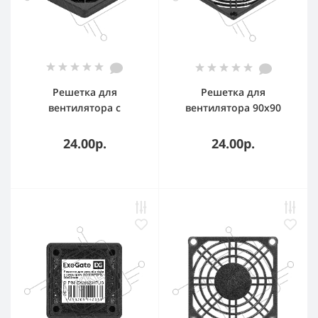
Решетка для
Решетка для
вентилятора с
вентилятора 90x90
фильтром 60х60
ExeGate EG-090PSB
ExeGate EG-060PSFB
(90x90 мм,
24.00р.
24.00р.
пластиковая,
квадратная, черная)